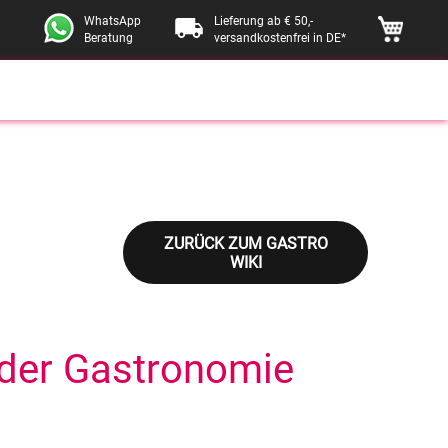
local_shipping
WhatsApp
Lieferung ab € 50,-
Beratung
versandkostenfrei in DE*
ZURÜCK ZUM GASTRO
WIKI
 der Gastronomie