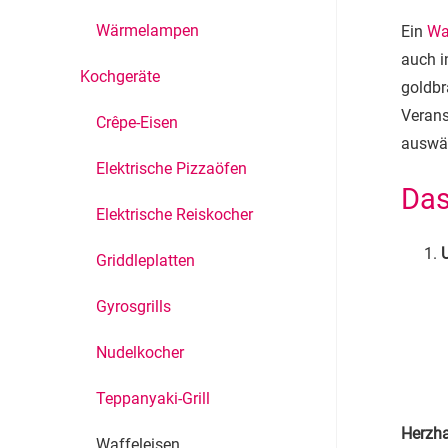
Wärmelampen
Ein
Wa
auch i
Kochgeräte
goldbr
Verans
Crêpe-Eisen
auswäh
Elektrische Pizzaöfen
Das
Elektrische Reiskocher
Griddleplatten
Gyrosgrills
Nudelkocher
Teppanyaki-Grill
Herzha
Waffeleisen