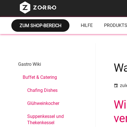
HILFE
PRODUKTS
ZUM SHOP-BEREICH
Wa
Gastro Wiki
Buffet & Catering
zul
event
Chafing Dishes
Wi
Glühweinkocher
ve
Suppenkessel und
Thekenkessel