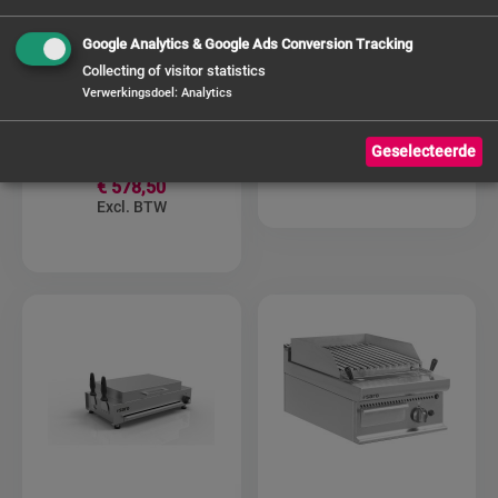
Google Analytics & Google Ads Conversion Tracking
Collecting of visitor statistics
SARO
SARO Contactgrill
Griddleplatte
model PG 1 BGG
Verwerkingsdoel
:
Analytics
(gerillt) Modell
FRY TOP GH 610 R
€ 208,00
Geselecteerde
€ 578,50