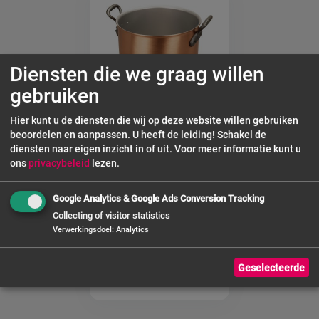
Diensten die we graag willen
gebruiken
Hier kunt u de diensten die wij op deze website willen gebruiken
beoordelen en aanpassen. U heeft de leiding! Schakel de
diensten naar eigen inzicht in of uit.
Voor meer informatie kunt u
SARO Kochkessel
ons
privacybeleid
lezen.
Modell INO 2573
SF 24 cm, Höhe
Google Analytics & Google Ads Conversion Tracking
18 cm - Inhalt 7,6
Liter
Collecting of visitor statistics
Verwerkingsdoel
:
Analytics
€ 344,50
Geselecteerde