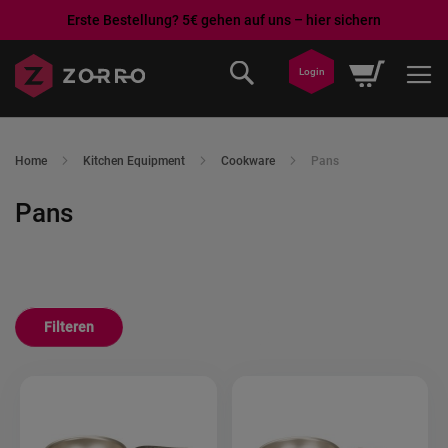
Erste Bestellung? 5€ gehen auf uns – hier sichern
Ga
Winkelwa
Login
naar
de
inhoud
Home
Kitchen Equipment
Cookware
Pans
Pans
Filteren