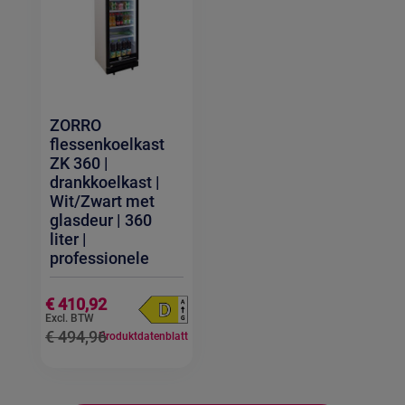
i
i
c
c
e
e
ZORRO
flessenkoelkast
ZK 360 |
drankkoelkast |
Wit/Zwart met
glasdeur | 360
liter |
professionele
S
€ 410,92
p
e
€ 494,96
c
Produktdatenblatt
i
a
l
P
r