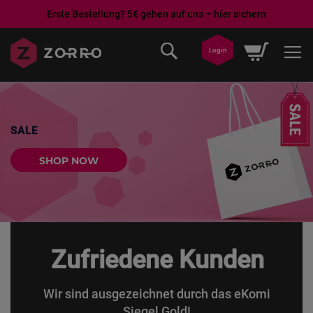
Erste Bestellung? 5€ gehen auf uns – hier sichern
Ga
Winkelwa
Login
naar
de
inhoud
SALE
SHOP NOW
Zufriedene Kunden
Wir sind ausgezeichnet durch das eKomi
Siegel Gold!