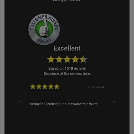
Excellent
based on
1518
reviews
see some of the reviews here.
17.02.2026
20.01.2026
ohne Ende!
Schnelle Lieferung und einwandfreie Ware.
Versand sehr
! Nie mehr
kein Proble