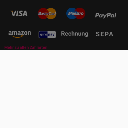
Mehr zu allen Zahlarten
© ZORRO | Der Gastro Shop für Profis und Private Professionals
Auswahl an Gastrogeräten für den
Gastronomiebedarf
Im Zorro Gastro Shop finden Sie professionelle Gastrogeräte für
verschiedene Einsatzbereiche in der Gastronomie. Bei den
Kühlgeräten können Sie z. B. Lagerkühlschränke,
Barkühlschränke oder Getränkekühlschränke auswählen. Damit
lassen sich Speisen und Getränke im Restaurant lagern oder
etwa in einer Bar oder im Kiosk präsentieren. Eiswürfelbereiter