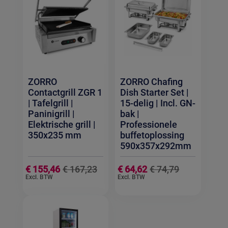
ZORRO
ZORRO Chafing
Contactgrill ZGR 1
Dish Starter Set |
| Tafelgrill |
15-delig | Incl. GN-
Paninigrill |
bak |
Elektrische grill |
Professionele
350x235 mm
buffetoplossing
590x357x292mm
S
S
€ 155,46
€ 167,23
€ 64,62
€ 74,79
p
p
e
e
c
c
i
i
a
a
l
l
P
P
r
r