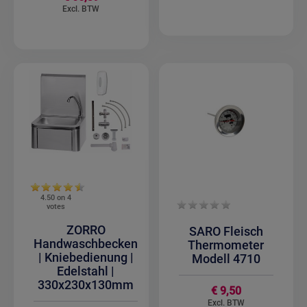
4.50 on
4
votes
ZORRO
SARO Fleisch
Handwaschbecken
Thermometer
| Kniebedienung |
Modell 4710
Edelstahl |
330x230x130mm
€ 9,50