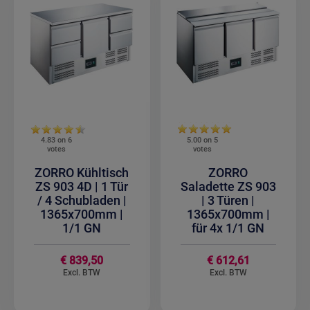
4.83 on
6
5.00 on
5
votes
votes
ZORRO Kühltisch
ZORRO
ZS 903 4D | 1 Tür
Saladette ZS 903
/ 4 Schubladen |
| 3 Türen |
1365x700mm |
1365x700mm |
1/1 GN
für 4x 1/1 GN
€ 839,50
€ 612,61