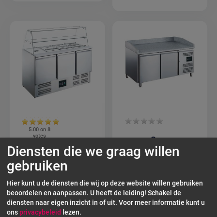
5.00 on
8
votes
Saro
Diensten die we graag willen
Pizzawerkbank
ZORRO
EPZ 2600 TN –
Saladette ZS 903
gebruiken
Professionele
G | 3 Türen |
Werkbank met
Glasaufsatz |
Hier kunt u de diensten die wij op deze website willen gebruiken
Geforceerde
1365x700mm |
beoordelen en aanpassen. U heeft de leiding! Schakel de
Koeling en
für 4x 1/1 GN
diensten naar eigen inzicht in of uit.
Voor meer informatie kunt u
Granieten
ons
privacybeleid
lezen.