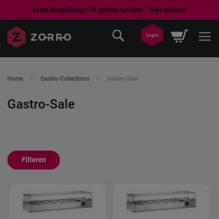
Erste Bestellung? 5€ gehen auf uns – hier sichern
Ga
Winkelwa
Login
naar
de
inhoud
Home
Gastro-Collections
Gastro-Sale
Gastro-Sale
Filteren