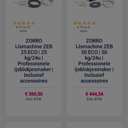
4.77 on
31
4.75 on
8
votes
votes
ZORRO
ZORRO
IJsmachine ZEB
IJsmachine ZEB
25 ECO | 25
50 ECO | 50
kg/24u |
kg/24u |
Professionele
Professionele
ijsblokjesmaker |
ijsblokjesmaker |
Inclusief
Inclusief
accessoires
accessoires
€ 360,50
€ 444,54