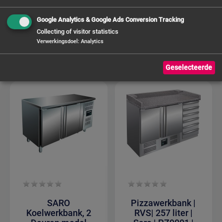
Werkblad voor
€ 705,04
de Pizzeria
Google Analytics & Google Ads Conversion Tracking
Collecting of visitor statistics
€ 1.240,00
Verwerkingsdoel
:
Analytics
Geselecteerde
SARO
Pizzawerkbank |
Koelwerkbank, 2
RVS| 257 liter |