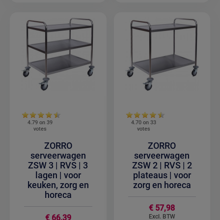
4.79 on
39
4.70 on
33
votes
votes
ZORRO
ZORRO
serveerwagen
serveerwagen
ZSW 3 | RVS | 3
ZSW 2 | RVS | 2
lagen | voor
plateaus | voor
keuken, zorg en
zorg en horeca
horeca
€ 57,98
€ 66,39