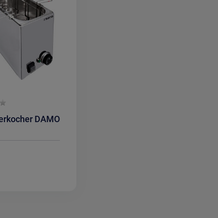
uick Check
erkocher DAMO