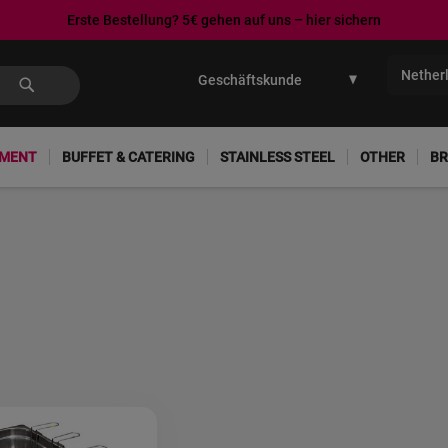
Erste Bestellung? 5€ gehen auf uns – hier sichern
Ga
naar
Nether
de
inhoud
PMENT
BUFFET & CATERING
STAINLESS STEEL
OTHER
BR