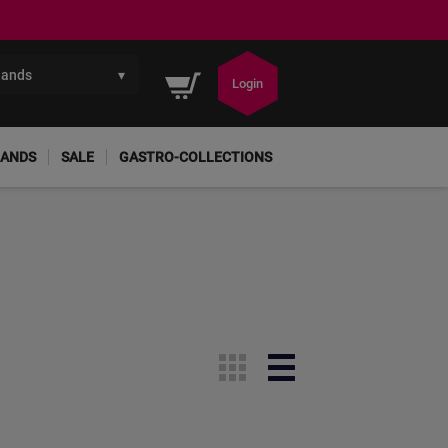
lands
▾
Winkelwagen
Login
ANDS
SALE
GASTRO-COLLECTIONS
Tonen
Foto-
Lijst
tabel
als