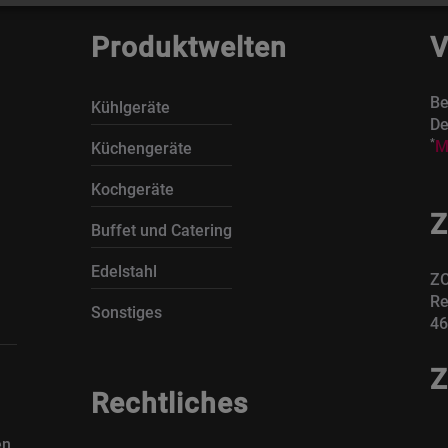
Produktwelten
V
Be
Kühlgeräte
De
*
M
Küchengeräte
Kochgeräte
Z
Buffet und Catering
Edelstahl
ZO
Re
Sonstiges
46
Z
Rechtliches
en