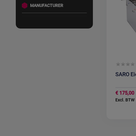
MANUFACTURER
Q
SARO Ei
€ 175,00