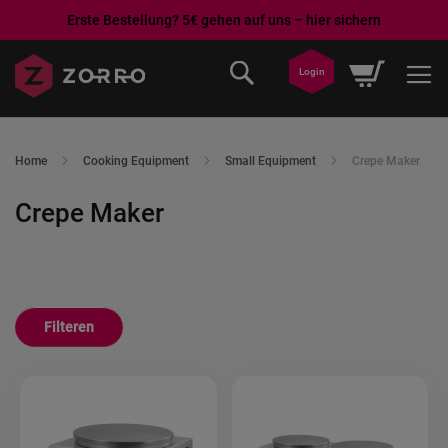
Erste Bestellung? 5€ gehen auf uns – hier sichern
Ga
Winkelwa
Login
naar
de
inhoud
Home
Cooking Equipment
Small Equipment
Crepe Maker
Crepe Maker
Filteren