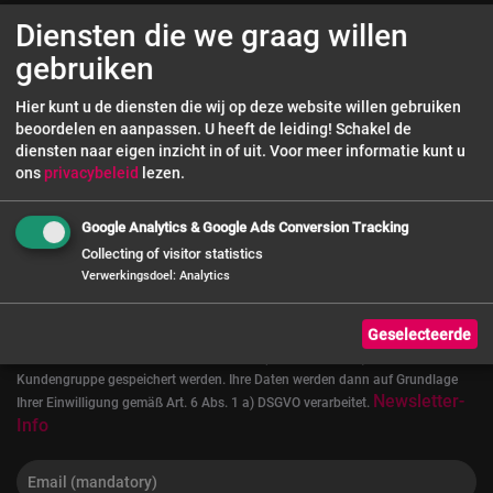
Diensten die we graag willen
Hilfe & Kontakt
gebruiken
VERTRAG WIDERRUFEN
Hier kunt u de diensten die wij op deze website willen gebruiken
beoordelen en aanpassen. U heeft de leiding! Schakel de
diensten naar eigen inzicht in of uit.
Voor meer informatie kunt u
ons
privacybeleid
lezen.
NIEUWSBRIEF
Google Analytics & Google Ads Conversion Tracking
Collecting of visitor statistics
Melde Dich hier zum Newsletter an und sichere Dir einen 5€-
Verwerkingsdoel
:
Analytics
Gutschein auf Deine nächste Bestellung!
Geselecteerde
Wenn Sie unseren Newsletter abonnieren, willigen Sie damit ein, dass Ihre
Bestandsdaten wie E-Mail Adresse sowie (falls angegeben) Vorname, Name,
Kundengruppe gespeichert werden. Ihre Daten werden dann auf Grundlage
Newsletter-
Ihrer Einwilligung gemäß Art. 6 Abs. 1 a) DSGVO verarbeitet.
Info