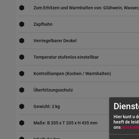
Zum Erhitzen und Warmhalten von: Glühwein, Wasser,
Zapfhahn
Verriegelbarer Deckel
Temperatur stufenlos einstellbar
Kontrolllampen (Kochen / Warmhalten)
Überhitzungsschutz
Dienst
Gewicht: 2 kg
Hier kunt u 
heeft de leid
Maße: B 205 x T 205 x H 435 mm
ons
privacyb