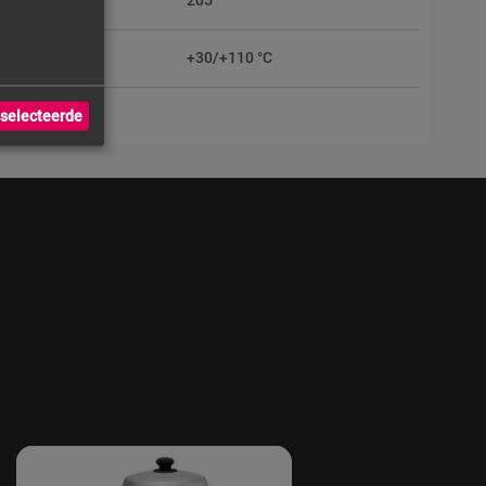
er
205
e
+30/+110 °C
selecteerde