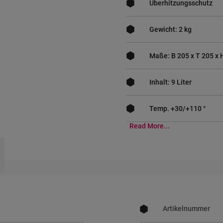
Überhitzungsschutz
Gewicht: 2 kg
Maße: B 205 x T 205 x
Inhalt: 9 Liter
Temp. +30/+110 °
Read More...
Meer
informatie
Artikelnummer