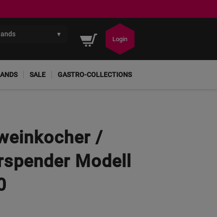
lands
▾
Winkelwagen
Login
ANDS
SALE
GASTRO-COLLECTIONS
einkocher /
spender Modell
0