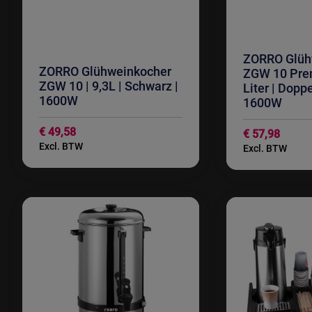
ZORRO Glüh
ZORRO Glühweinkocher
ZGW 10 Prem
ZGW 10 | 9,3L | Schwarz |
Liter | Dopp
1600W
1600W
€ 49,58
€ 57,98