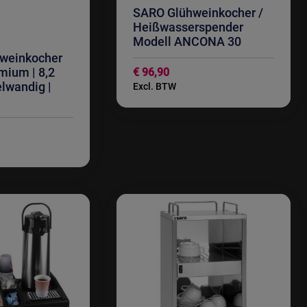
SARO Glühweinkocher /
Heißwasserspender
Modell ANCONA 30
weinkocher
ium | 8,2
€ 96,90
elwandig |