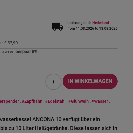
local_shipping
Lieferung nach
Nederland
from 11.08.2026 to 13.08.2026
s :
€ 57,90
en
bespaar
5
%
IN WINKELWAGEN
erspender
,
#Zapfhahn
,
#Edelstahl
,
#Glühwein
,
#Wasser
,
wasserkessel ANCONA 10 verfügt über ein
s zu 10 Liter Heißgetränke. Diese lassen sich in