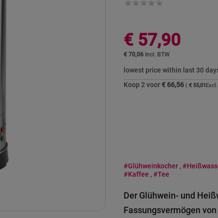
€ 57,90
€ 70,06
lowest price within last 30 day
Koop 2 voor
€ 66,56
€ 55,01
#Glühweinkocher
,
#Heißwass
#Kaffee
,
#Tee
Der Glühwein- und Heiß
Fassungsvermögen von bi