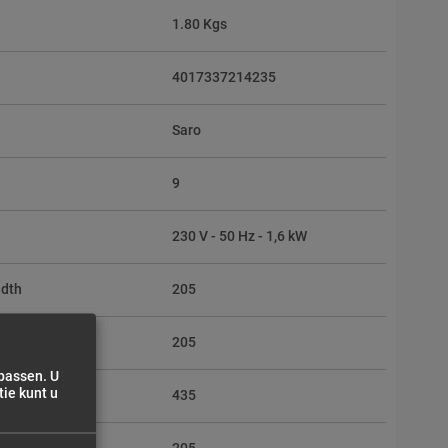
1.80 Kgs
4017337214235
Saro
9
230 V - 50 Hz - 1,6 kW
idth
205
epth
205
npassen. U
ie kunt u
eight
435