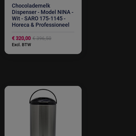
Chocolademelk
Dispenser - Model NINA -
Wit - SARO 175-1145 -
Horeca & Professioneel
Special
€ 320,00
€ 396,50
Price