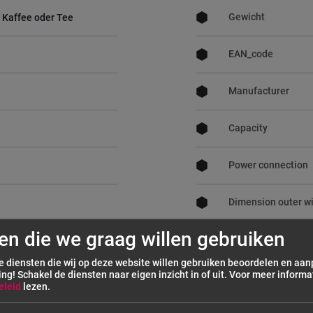
Gewicht
 Kaffee oder Tee
EAN_code
Manufacturer
Capacity
Power connection
Dimension outer w
en die we graag willen gebruiken
Dimension outer d
de diensten die wij op deze website willen gebruiken beoordelen en aa
ing! Schakel de diensten naar eigen inzicht in of uit.
Voor meer informat
Dimension outer h
eleid
lezen.