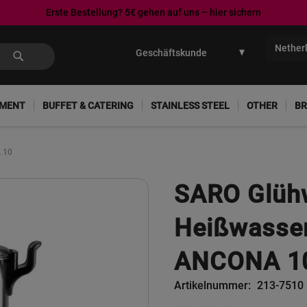
Erste Bestellung? 5€ gehen auf uns – hier sichern
Ga
naar
Nether
de
inhoud
PMENT
BUFFET & CATERING
STAINLESS STEEL
OTHER
BR
 10
SARO Glühw
Heißwasser
ANCONA 1
Artikelnummer
213-7510