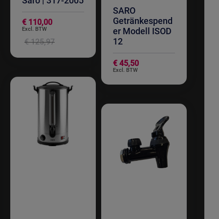
Saro | 317-2005
SARO
Special
Getränkespend
€ 110,00
Price
er Modell ISOD
12
€ 125,97
€ 45,50