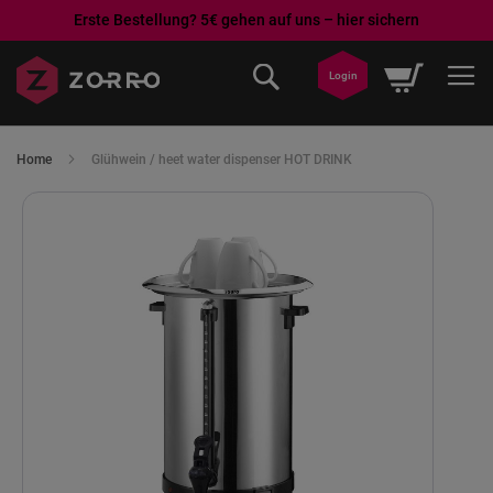
Erste Bestellung? 5€ gehen auf uns – hier sichern
Ga
Winkelwa
naar
Login
de
inhoud
Home
Glühwein / heet water dispenser HOT DRINK
Ga
naar
het
einde
van
de
afbeeldingen-
gallerij