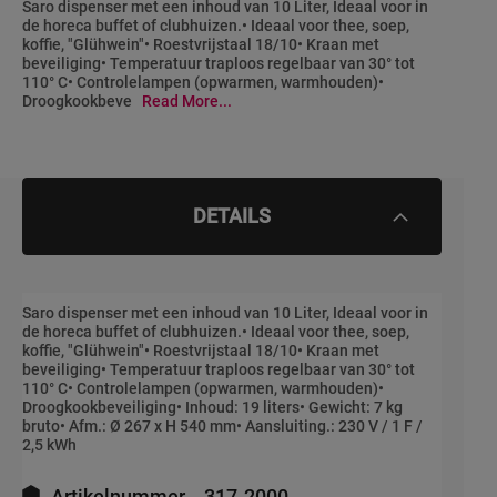
Saro dispenser met een inhoud van 10 Liter, Ideaal voor in
de horeca buffet of clubhuizen.• Ideaal voor thee, soep,
koffie, "Glühwein"• Roestvrijstaal 18/10• Kraan met
beveiliging• Temperatuur traploos regelbaar van 30° tot
110° C• Controlelampen (opwarmen, warmhouden)•
Droogkookbeve
Read More...
DETAILS
Saro dispenser met een inhoud van 10 Liter, Ideaal voor in
de horeca buffet of clubhuizen.• Ideaal voor thee, soep,
koffie, "Glühwein"• Roestvrijstaal 18/10• Kraan met
beveiliging• Temperatuur traploos regelbaar van 30° tot
110° C• Controlelampen (opwarmen, warmhouden)•
Droogkookbeveiliging• Inhoud: 19 liters• Gewicht: 7 kg
bruto• Afm.: Ø 267 x H 540 mm• Aansluiting.: 230 V / 1 F /
2,5 kWh
Meer
informatie
Artikelnummer
317-2000