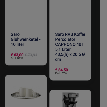
Saro
Saro RVS Koffie
Glühweinketel -
Percolator
10 liter
CAPPONO 40 |
5,1 Liter |
Special
43,5(h) x 20.5 Ø
€ 63,00
€ 73,91
Price
cm
€ 84,50