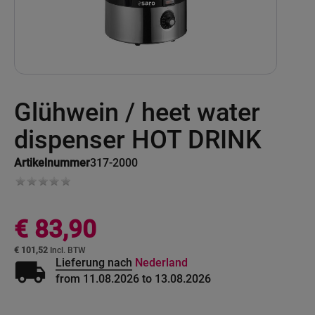
Ga
Glühwein / heet water
naar
het
begin
dispenser HOT DRINK
van
de
Artikelnummer
317-2000
afbeeldingen-
gallerij
€ 83,90
€ 101,52
local_shipping
Lieferung nach
Nederland
from 11.08.2026 to 13.08.2026