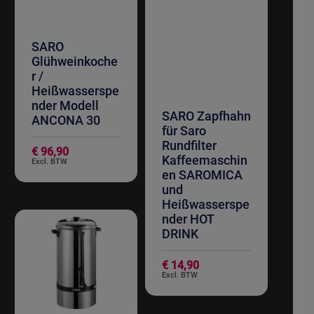
SARO
Glühweinkoche
r /
Heißwasserspe
nder Modell
SARO Zapfhahn
ANCONA 30
für Saro
Rundfilter
€ 96,90
Kaffeemaschin
en SAROMICA
und
Heißwasserspe
nder HOT
DRINK
€ 14,90