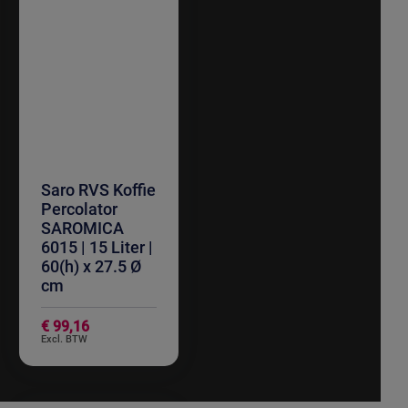
Saro RVS Koffie
Percolator
SAROMICA
6015 | 15 Liter |
60(h) x 27.5 Ø
cm
€ 99,16