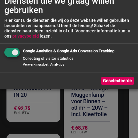
Diensten die we graag willen
gebruiken
Hier kunt u de diensten die wij op deze website willen gebruiken
beoordelen en aanpassen. U heeft de leiding! Schakel de
diensten naar eigen inzicht in of uit.
Voor meer informatie kunt u
ons
privacybeleid
lezen.
Google Analytics & Google Ads Conversion Tracking
Collecting of visitor statistics
Verwerkingsdoel
:
Analytics
SARO
SARO
Geselecteerde
Insektenvernic
Insectenlamp
hter Modell FLY
GT20 – Design
IN 20
Muggenlamp
voor Binnen –
50 m² – 20W –
€ 92,75
Incl. Kleeffolie
€ 68,78