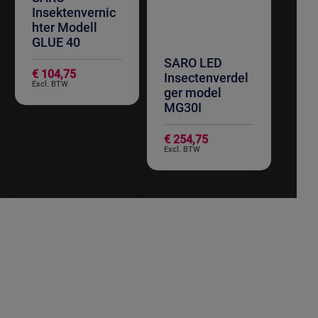
Insektenvernic
hter Modell
GLUE 40
SARO LED
€ 104,75
Insectenverdel
ger model
MG30I
€ 254,75