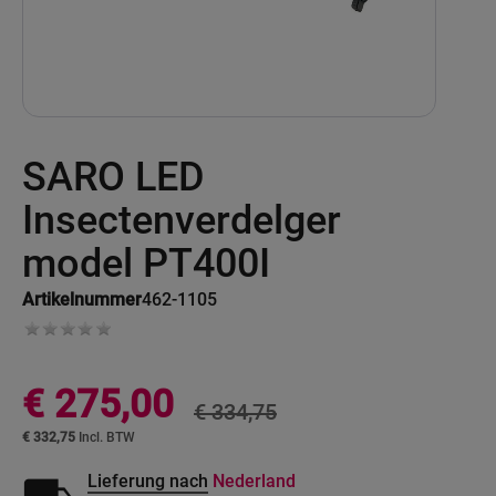
Ga
SARO LED
naar
het
begin
Insectenverdelger
van
de
model PT400I
afbeeldingen-
gallerij
Artikelnummer
462-1105
Special
€ 275,00
Price
€ 334,75
€ 332,75
Lieferung nach
Nederland