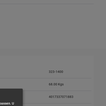
323-1400
68.00 Kgs
4017337071883
npassen. U