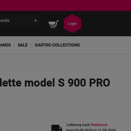
lands
▾
Winkelwagen
Login
ANDS
SALE
GASTRO-COLLECTIONS
ette model S 900 PRO
local_shipping
Lieferung nach
Nederland
from 09.08.2026 to 11.08.2026