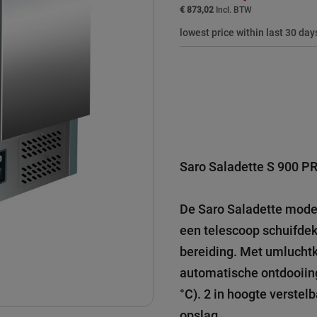
€ 873,02
lowest price within last 30 day
Saro Saladette S 900 PR
De Saro Saladette model
een telescoop schuifdek
bereiding. Met umluchtk
automatische ontdooiing
°C). 2 in hoogte verstel
opslag.