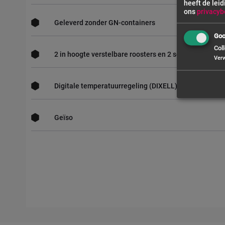
heeft de leid
ons
privacyb
Geleverd zonder GN-containers
Goo
Coll
2 in hoogte verstelbare roosters en 2 sets geleiderail
Ver
Digitale temperatuurregeling (DIXELL)
Geïso