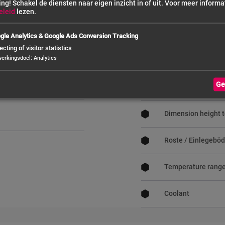
ing! Schakel de diensten naar eigen inzicht in of uit.
Voor meer informat
Manufacturer
eleid
lezen.
Power connection
gle Analytics & Google Ads Conversion Tracking
ecting of visitor statistics
s
werkingsdoel
:
Analytics
Dimension GN-Siz
Ge
Dimension depth t
Dimension height t
Roste / Einlegeböd
Temperature rang
Coolant