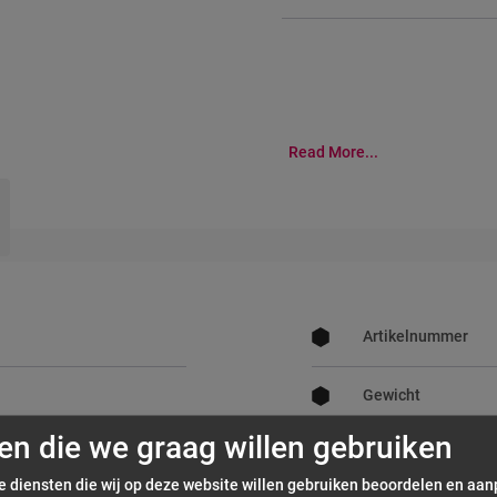
Read More...
Meer
informatie
Artikelnummer
Gewicht
en die we graag willen gebruiken
EAN_code
de diensten die wij op deze website willen gebruiken beoordelen en aa