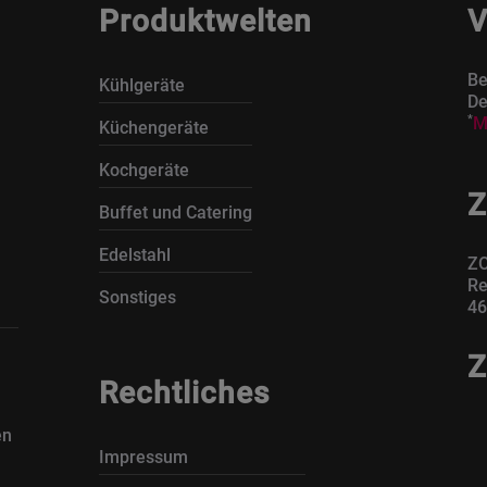
Produktwelten
V
Be
Kühlgeräte
De
*
M
Küchengeräte
Kochgeräte
Z
Buffet und Catering
Edelstahl
ZO
Re
Sonstiges
46
Z
Rechtliches
en
Impressum