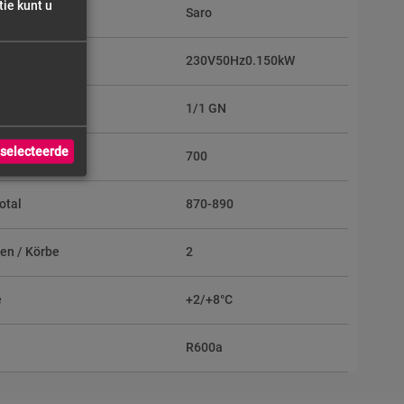
ie kunt u
Saro
230V50Hz0.150kW
e
1/1 GN
selecteerde
otal
700
otal
870-890
en / Körbe
2
e
+2/+8°C
R600a