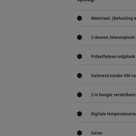
Materiaal: (Behuizing e
2 deuren, telescopisch
Polyethyleen snijplank
Geleverd zonder GN-co
2 in hoogte verstelbare
Digitale temperatuurre
Geïso