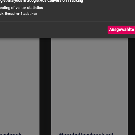
gle Analytics & Google Ads Conversion Tracking
ecting of visitor statistics
ck
:
Besucher-Statistiken
Ausgewählte 
nschrank
Warmhalteschrank mit