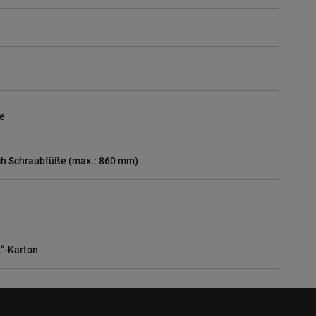
he
h Schraubfüße (max.: 860 mm)
k“-Karton