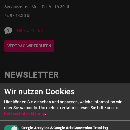
Servicezeiten: Mo. - Do. 9 - 16:30 Uhr,
Fr. 9 - 14:30 Uhr
Hilfe & Kontakt
VERTRAG WIDERRUFEN
NEWSLETTER
Wir nutzen Cookies
Melde Dich hier zum Newsletter an und sichere Dir einen 5€-
Gutschein auf Deine nächste Bestellung!
Hier können Sie einsehen und anpassen, welche Information wir
über Sie sammeln.
Um mehr zu erfahren, lesen Sie bitte unsere
Wenn Sie unseren Newsletter abonnieren, willigen Sie damit ein, dass Ihre
Datenschutzerklärung
.
Bestandsdaten wie E-Mail Adresse sowie (falls angegeben) Vorname, Name,
Kundengruppe gespeichert werden. Ihre Daten werden dann auf Grundlage
Newsletter-
Ihrer Einwilligung gemäß Art. 6 Abs. 1 a) DSGVO verarbeitet.
Google Analytics & Google Ads Conversion Tracking