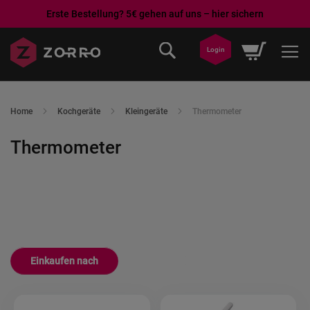
Erste Bestellung? 5€ gehen auf uns – hier sichern
Direkt
Mein War
Login
zum
Inhalt
Home
Kochgeräte
Kleingeräte
Thermometer
Thermometer
Einkaufen nach