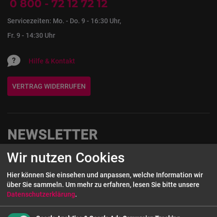
0 800 - 72 12 72 12
Servicezeiten: Mo. - Do. 9 - 16:30 Uhr,
Fr. 9 - 14:30 Uhr
Hilfe & Kontakt
VERTRAG WIDERRUFEN
NEWSLETTER
Wir nutzen Cookies
Melde Dich hier zum Newsletter an und sichere Dir einen 5€-
Gutschein auf Deine nächste Bestellung!
Hier können Sie einsehen und anpassen, welche Information wir
über Sie sammeln.
Um mehr zu erfahren, lesen Sie bitte unsere
Wenn Sie unseren Newsletter abonnieren, willigen Sie damit ein, dass Ihre
Datenschutzerklärung
.
Bestandsdaten wie E-Mail Adresse sowie (falls angegeben) Vorname, Name,
Kundengruppe gespeichert werden. Ihre Daten werden dann auf Grundlage