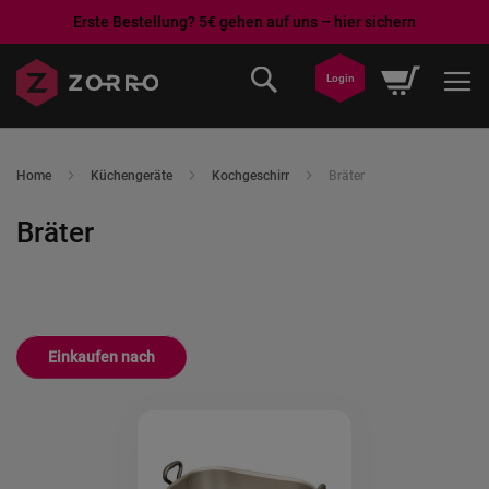
Erste Bestellung? 5€ gehen auf uns – hier sichern
Direkt
Mein War
Login
zum
Inhalt
Home
Küchengeräte
Kochgeschirr
Bräter
Bräter
Einkaufen nach