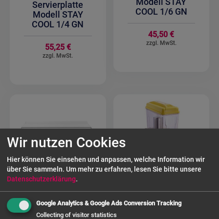
Modell STAY
Servierplatte
COOL 1/6 GN
Modell STAY
COOL 1/4 GN
45,50 €
55,25 €
Wir nutzen Cookies
Hier können Sie einsehen und anpassen, welche Information wir
über Sie sammeln.
Um mehr zu erfahren, lesen Sie bitte unsere
Datenschutzerklärung
.
Google Analytics & Google Ads Conversion Tracking
SARO Display
SARO
Collecting of visitor statistics