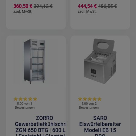
Sonderangebot
Sonderan
360,50 €
394,12 €
444,54 €
486,55 €
5.00 von
1
5.00 von
2
Bewertungen
Bewertungen
ZORRO
SARO
Gewerbetiefkühlschrank
Eiswürfelbereiter
ZGN 650 BTG | 600 Liter
Modell EB 15