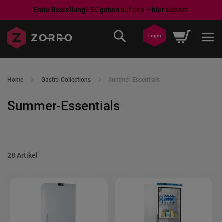
Erste Bestellung? 5€ gehen auf uns – hier sichern
Direkt
Mein War
Login
zum
Inhalt
Home
Gastro-Collections
Summer-Essentials
Summer-Essentials
28
Artikel