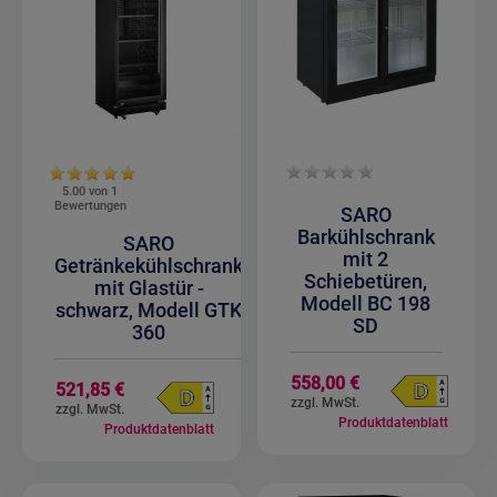
5.00 von
1
Bewertungen
SARO
Barkühlschrank
SARO
mit 2
Getränkekühlschrank
Schiebetüren,
mit Glastür -
Modell BC 198
schwarz, Modell GTK
SD
360
558,00 €
521,85 €
Produktdatenblatt
Produktdatenblatt