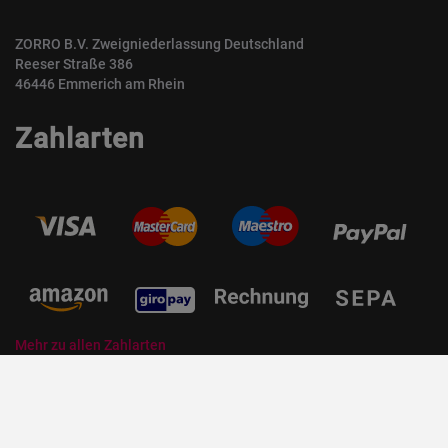
ZORRO B.V. Zweigniederlassung Deutschland
Reeser Straße 386
46446 Emmerich am Rhein
Zahlarten
Mehr zu allen Zahlarten
© ZORRO | Der Gastro Shop für Profis und Private Professionals