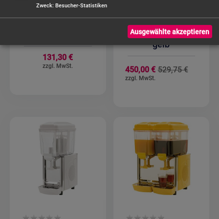
/Spuckschutz für
Kaltgetränke-
Zweck
:
Besucher-Statistiken
STAY COOL
Dispenser
Servierplatten
Modell
Ausgewählte akzeptieren
GN 1/1
COROLLA 1G -
gelb
131,30 €
Sonderan
450,00 €
529,75 €