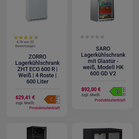
4.78 von
32
Bewertungen
SARO
Lagerkühlschrank
ZORRO
mit Glastür -
Lagerkühlschrank
weiß, Modell HK
ZHT ECO 600 R |
600 GD V2
Weiß | 4 Roste |
600 Liter
892,00 €
629,41 €
Produktdatenblatt
Produktdatenblatt