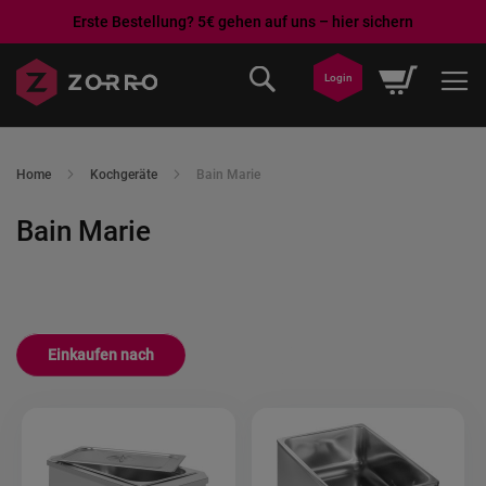
Erste Bestellung? 5€ gehen auf uns – hier sichern
Direkt
Mein War
Login
zum
Inhalt
Home
Kochgeräte
Bain Marie
Bain Marie
Einkaufen nach