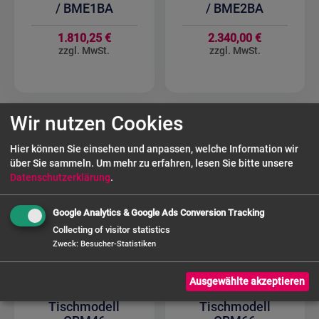
/ BME1BA
/ BME2BA
1.810,25 €
2.340,00 €
Wir nutzen Cookies
Hier können Sie einsehen und anpassen, welche Information wir
über Sie sammeln.
Um mehr zu erfahren, lesen Sie bitte unsere
Datenschutzerklärung
.
Google Analytics & Google Ads Conversion Tracking
Collecting of visitor statistics
Zweck
:
Besucher-Statistiken
SARO Gas-
SARO Gas-
Ausgewählte akzeptieren
Bainmarie
Bainmarie
Tischmodell
Tischmodell