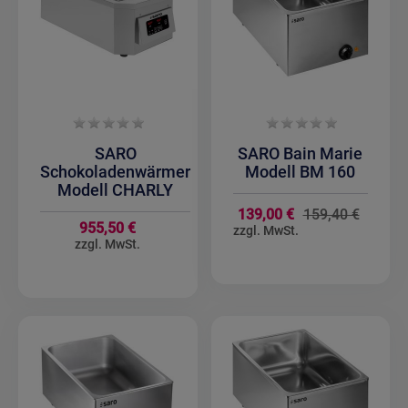
SARO
SARO Bain Marie
Schokoladenwärmer
Modell BM 160
Modell CHARLY
Sondera
139,00 €
159,40 €
955,50 €