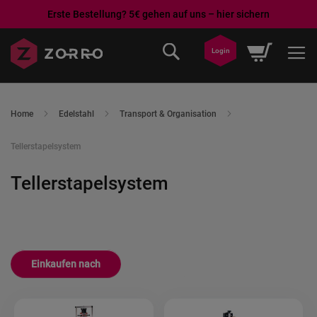
Erste Bestellung? 5€ gehen auf uns – hier sichern
Direkt
Mein War
Login
zum
Inhalt
Home
Edelstahl
Transport & Organisation
Tellerstapelsystem
Tellerstapelsystem
Einkaufen nach