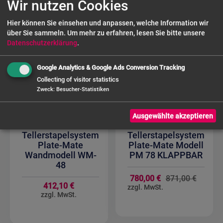
Wir nutzen Cookies
Hier können Sie einsehen und anpassen, welche Information wir
über Sie sammeln.
Um mehr zu erfahren, lesen Sie bitte unsere
Datenschutzerklärung
.
Google Analytics & Google Ads Conversion Tracking
Collecting of visitor statistics
Zweck
:
Besucher-Statistiken
Ausgewählte akzeptieren
SARO
SARO
Tellerstapelsystem
Tellerstapelsystem
Plate-Mate
Plate-Mate Modell
Wandmodell WM-
PM 78 KLAPPBAR
48
Sondera
780,00 €
871,00 €
412,10 €