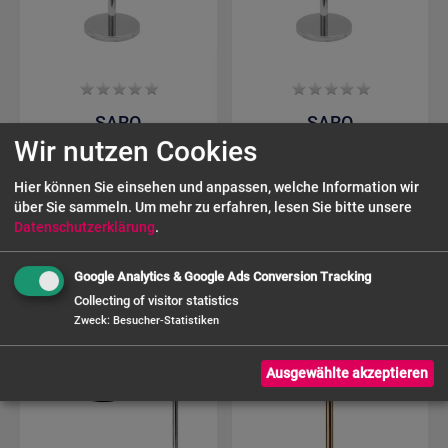
SARO
SARO
Absperrpfosten /
Absperrpfosten /
Wir nutzen Cookies
Tensatoren
Tensatoren
ModellAF 206 SB
Modell AF 206 S
Hier können Sie einsehen und anpassen, welche Information wir
über Sie sammeln.
Um mehr zu erfahren, lesen Sie bitte unsere
27,30 €
27,30 €
Datenschutzerklärung
.
Google Analytics & Google Ads Conversion Tracking
Collecting of visitor statistics
Zweck
:
Besucher-Statistiken
Ausgewählte akzeptieren