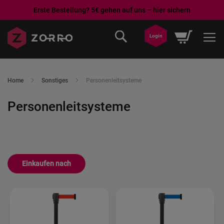
Erste Bestellung? 5€ gehen auf uns – hier sichern
Direkt
Mein War
Login
zum
Inhalt
Home
Sonstiges
Personenleitsysteme
Personenleitsysteme
Einkaufen nach