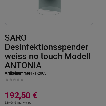
Skip
SARO
to
the
beginning
Desinfektionsspender
of
the
weiss no touch Modell
images
gallery
ANTONIA
Artikelnummer
471-2005
192,50 €
229,08 €