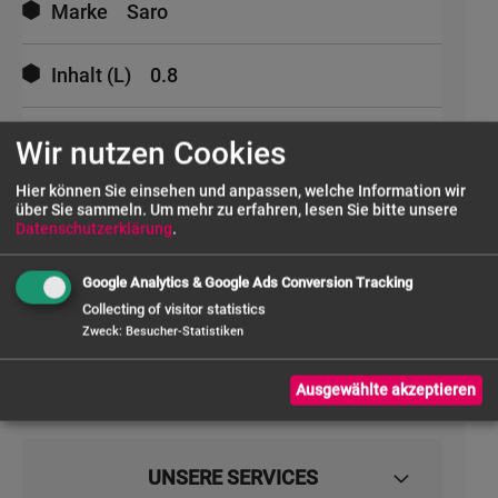
Marke
Saro
Inhalt (L)
0.8
Anschluss
12V
Wir nutzen Cookies
Hier können Sie einsehen und anpassen, welche Information wir
Breite außen (mm)
180
über Sie sammeln.
Um mehr zu erfahren, lesen Sie bitte unsere
Datenschutzerklärung
.
Tiefe außen (mm)
110
Google Analytics & Google Ads Conversion Tracking
Collecting of visitor statistics
Höhe außen (mm)
520
Zweck
:
Besucher-Statistiken
Ausgewählte akzeptieren
UNSERE SERVICES