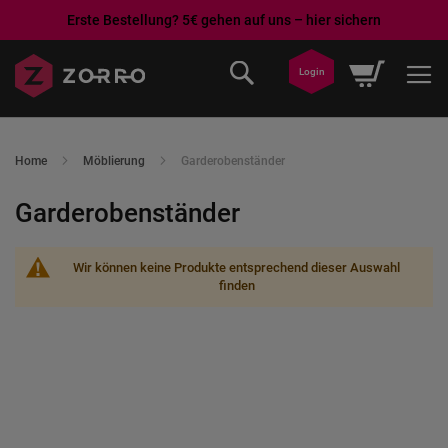
Erste Bestellung? 5€ gehen auf uns – hier sichern
Direkt
Mein War
Login
zum
Inhalt
Home
Möblierung
Garderobenständer
Garderobenständer
Wir können keine Produkte entsprechend dieser Auswahl
finden