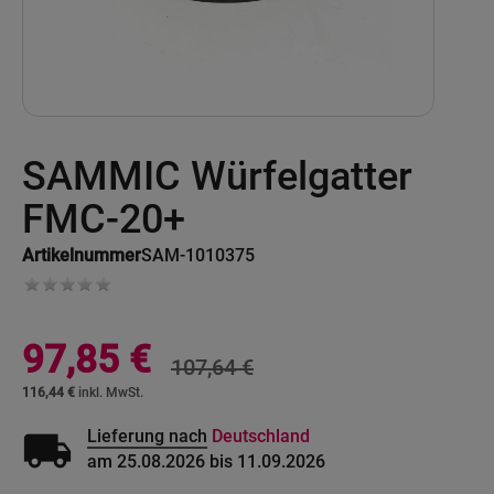
Skip
SAMMIC Würfelgatter
to
the
beginning
FMC-20+
of
the
Artikelnummer
SAM-1010375
images
gallery
Sonderangebot
97,85 €
107,64 €
116,44 €
local_shipping
Lieferung nach
Deutschland
am 25.08.2026 bis 11.09.2026