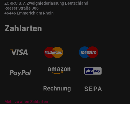
ZORRO B.V. Zweigniederlassung Deutschland
Reeser Straße 386
46446 Emmerich am Rhein
Zahlarten
Mehr zu allen Zahlarten
© ZORRO | Der Gastro Shop für Profis und Private Professionals