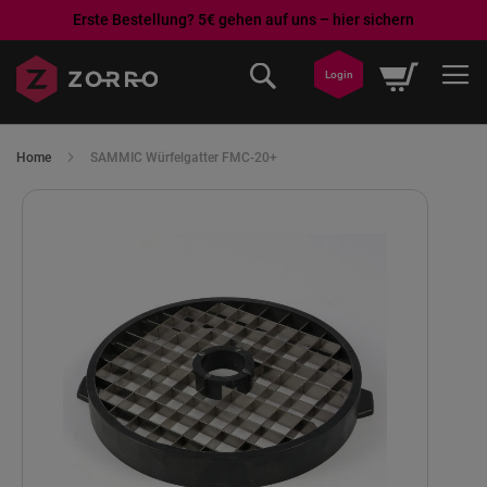
Erste Bestellung? 5€ gehen auf uns – hier sichern
Direkt
Mein War
zum
Login
Inhalt
Home
SAMMIC Würfelgatter FMC-20+
Skip
to
the
end
of
the
images
gallery