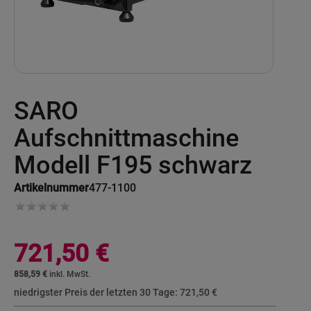
Skip
SARO
to
the
beginning
Aufschnittmaschine
of
the
Modell F195 schwarz
images
gallery
Artikelnummer
477-1100
721,50 €
858,59 €
niedrigster Preis der letzten 30 Tage:
721,50 €