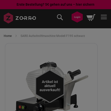
Erste Bestellung? 5€ gehen auf uns – hier sichern
Direkt
Mein War
zum
Login
Inhalt
Home
SARO Aufschnittmaschine Modell F195 schwarz
Skip
to
the
end
of
the
images
gallery