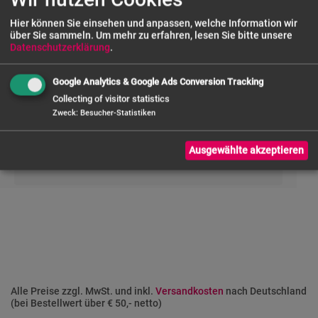
Tiefe außen (mm)
255
Hier können Sie einsehen und anpassen, welche Information wir
über Sie sammeln.
Um mehr zu erfahren, lesen Sie bitte unsere
Datenschutzerklärung
.
Google Analytics & Google Ads Conversion Tracking
Collecting of visitor statistics
UNSERE SERVICES
Zweck
:
Besucher-Statistiken
Ausgewählte akzeptieren
FRAGE ZUM PRODUKT
Alle Preise zzgl. MwSt. und inkl.
Versandkosten
nach Deutschland
(bei Bestellwert über € 50,- netto)