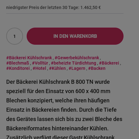
niedrigster Preis der letzten 30 Tage:
1.462,50 €
IN DEN WARENKORB
#Bäckerei Kühlschrank
,
#Gewerbekühlschrank
,
#Blechmaß
,
#Volltür
,
#beheizte Türdichtung
,
#Bäckerei
,
#Konditorei
,
#Hotel
,
#Kühlen
,
#Lagern
,
#Backen
Der Bäckerei Kühlschrank B 800 TN wurde
speziell für den Einsatz von 600 x 400 mm
Blechen konzipiert, welche ihren häufigen
Einsatz in Bäckereien finden. Durch die Tiefe
des Gerätes lassen sich bis zu zwei Bleche des
Bäckereiformates hintereinander Kühlen.
Zusätzlich verfügt dieser Gastr Kühlschrank