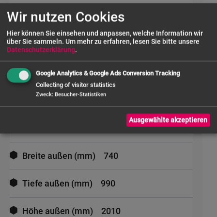
Wir nutzen Cookies
Gewicht
155.00 Kgs
Hier können Sie einsehen und anpassen, welche Information wir
über Sie sammeln.
Um mehr zu erfahren, lesen Sie bitte unsere
EAN Code
4017337036592
Datenschutzerklärung
.
Marke
Saro
Google Analytics & Google Ads Conversion Tracking
Collecting of visitor statistics
Zweck
:
Besucher-Statistiken
Inhalt (L)
852
Ausgewählte akzeptieren
Anschluss
230V-50Hz-0,35kW
Breite außen (mm)
740
Tiefe außen (mm)
990
Höhe außen (mm)
2010