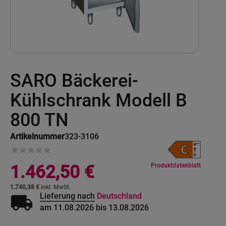
Skip
SARO Bäckerei-
to
the
beginning
Kühlschrank Modell B
of
the
800 TN
images
gallery
Artikelnummer
323-3106
Produktdatenblatt
1.462,50 €
1.740,38 €
local_shipping
Lieferung nach
Deutschland
am 11.08.2026 bis 13.08.2026