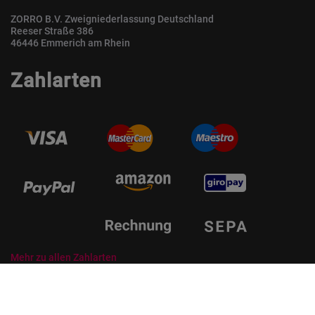
ZORRO B.V. Zweigniederlassung Deutschland
Reeser Straße 386
46446 Emmerich am Rhein
Zahlarten
Mehr zu allen Zahlarten
© ZORRO | Der Gastro Shop für Profis und Private Professionals