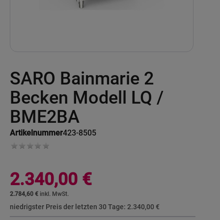
Skip
SARO Bainmarie 2
to
the
beginning
Becken Modell LQ /
of
the
BME2BA
images
gallery
Artikelnummer
423-8505
2.340,00 €
2.784,60 €
niedrigster Preis der letzten 30 Tage:
2.340,00 €