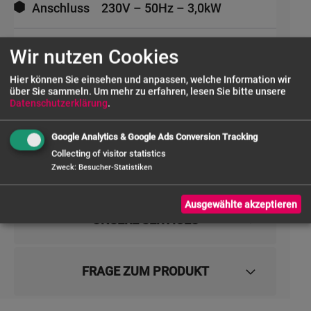
Anschluss
230V – 50Hz – 3,0kW
Breite außen (mm)
800
Wir nutzen Cookies
Hier können Sie einsehen und anpassen, welche Information wir
Tiefe außen (mm)
900
über Sie sammeln.
Um mehr zu erfahren, lesen Sie bitte unsere
Datenschutzerklärung
.
Höhe außen (mm)
850
Google Analytics & Google Ads Conversion Tracking
Collecting of visitor statistics
Zweck
:
Besucher-Statistiken
Ausgewählte akzeptieren
UNSERE SERVICES
FRAGE ZUM PRODUKT