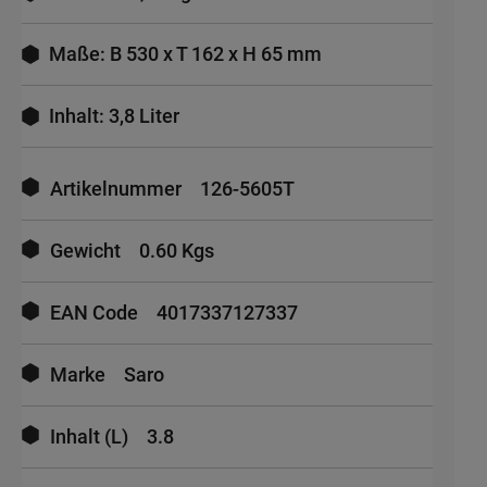
Maße: B 530 x T 162 x H 65 mm
Inhalt: 3,8 Liter
Mehr
Informationen
Artikelnummer
126-5605T
Gewicht
0.60 Kgs
EAN Code
4017337127337
Marke
Saro
Inhalt (L)
3.8