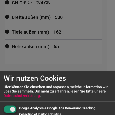
GN Größe
2/4 GN
Breite außen (mm)
530
Tiefe außen (mm)
162
Höhe außen (mm)
65
Wir nutzen Cookies
UNSERE SERVICES
Hier können Sie einsehen und anpassen, welche Information wir
über Sie sammeln.
Um mehr zu erfahren, lesen Sie bitte unsere
Datenschutzerklärung
.
FRAGE ZUM PRODUKT
Google Analytics & Google Ads Conversion Tracking
Collecting of visitor statistics