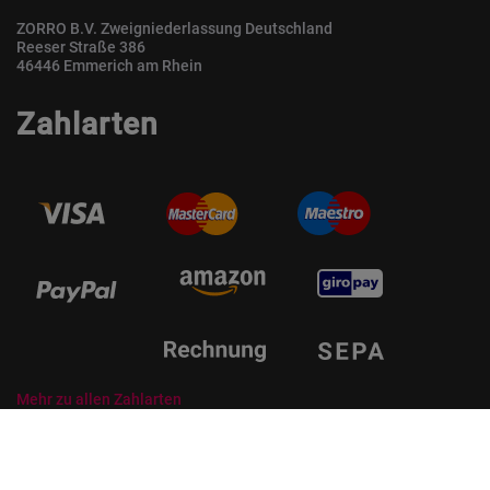
ZORRO B.V. Zweigniederlassung Deutschland
Reeser Straße 386
46446 Emmerich am Rhein
Zahlarten
Mehr zu allen Zahlarten
© ZORRO | Der Gastro Shop für Profis und Private Professionals