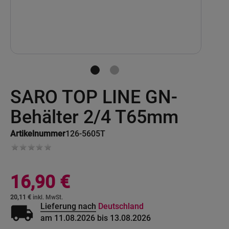
Skip
SARO TOP LINE GN-
to
the
beginning
Behälter 2/4 T65mm
of
the
Artikelnummer
126-5605T
images
gallery
16,90 €
20,11 €
local_shipping
Lieferung nach
Deutschland
am 11.08.2026 bis 13.08.2026