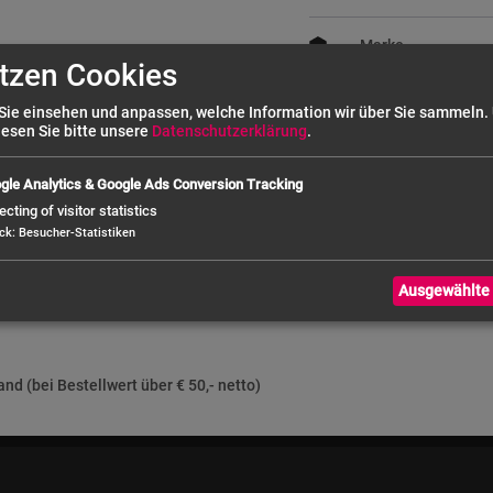
Marke
tzen Cookies
GN Größe
Sie einsehen und anpassen, welche Information wir über Sie sammeln.
lesen Sie bitte unsere
Datenschutzerklärung
.
Höhe außen (mm)
gle Analytics & Google Ads Conversion Tracking
ecting of visitor statistics
ck
:
Besucher-Statistiken
Ausgewählte 
nd (bei Bestellwert über € 50,- netto)