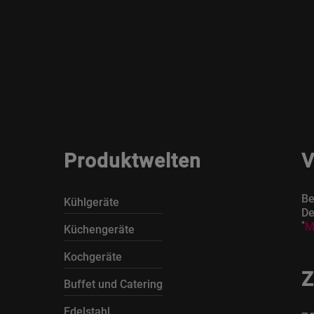
Produktwelten
V
Be
Kühlgeräte
De
*
M
Küchengeräte
Kochgeräte
Z
Buffet und Catering
Edelstahl