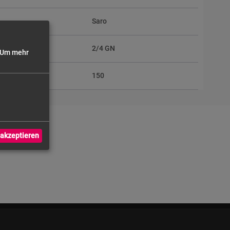
Saro
2/4 GN
Um mehr
150
akzeptieren