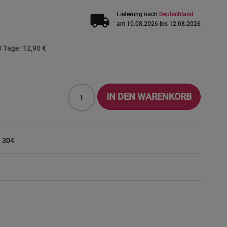
local_shipping
Lieferung nach
Deutschland
am 10.08.2026 bis 12.08.2026
30 Tage:
12,90 €
IN DEN WARENKORB
I 304