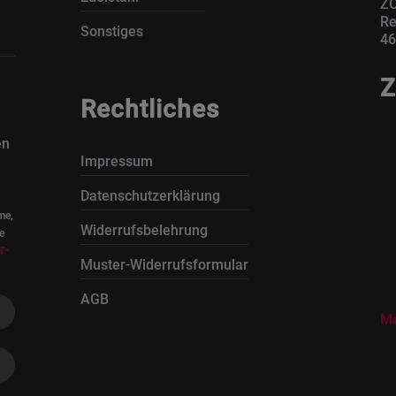
ZO
Re
Sonstiges
46
Z
Rechtliches
en
Impressum
Datenschutzerklärung
me,
Widerrufsbelehrung
e
r-
Muster-Widerrufsformular
AGB
Me