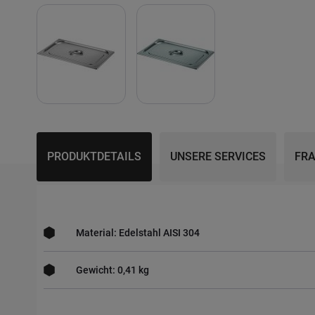
Skip
to
the
beginning
PRODUKTDETAILS
UNSERE SERVICES
FRA
of
the
images
gallery
Material: Edelstahl AISI 304
Gewicht: 0,41 kg