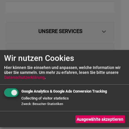
UNSERE SERVICES
FRAGE ZUM PRODUKT
Wir nutzen Cookies
Hier können Sie einsehen und anpassen, welche Information wir
über Sie sammeln.
Um mehr zu erfahren, lesen Sie bitte unsere
Datenschutzerklärung
.
Google Analytics & Google Ads Conversion Tracking
Collecting of visitor statistics
Zweck
:
Besucher-Statistiken
Alle Preise zzgl. MwSt. und inkl.
Versandkosten
nach Deutschland
(bei Bestellwert über € 50,- netto)
WEEE-Reg. Nr.: DE 54128073
Ausgewählte akzeptieren