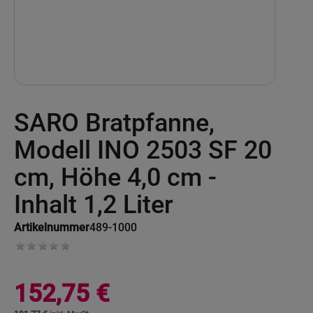
Skip
SARO Bratpfanne,
to
the
beginning
Modell INO 2503 SF 20
of
the
cm, Höhe 4,0 cm -
images
gallery
Inhalt 1,2 Liter
Artikelnummer
489-1000
152,75 €