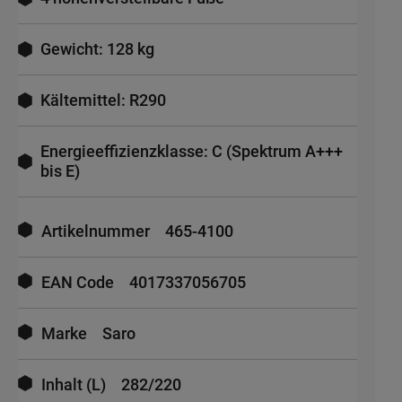
Gewicht: 128 kg
Kältemittel: R290
Energieeffizienzklasse: C (Spektrum A+++
bis E)
Mehr
Informationen
Artikelnummer
465-4100
EAN Code
4017337056705
Marke
Saro
Inhalt (L)
282/220