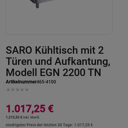
Skip
SARO Kühltisch mit 2
to
the
beginning
Türen und Aufkantung,
of
the
Modell EGN 2200 TN
images
gallery
Artikelnummer
465-4100
1.017,25 €
1.210,53 €
niedrigster Preis der letzten 30 Tage:
1.017,25 €