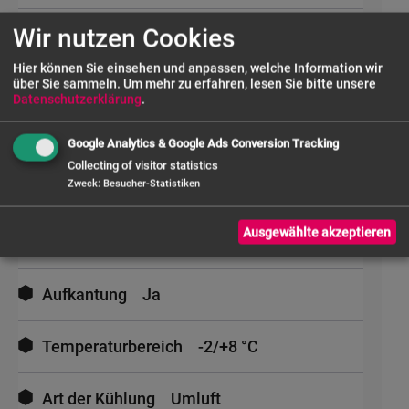
Wir nutzen Cookies
Anschluss
230V - 50 Hz - 0,215 kW
Hier können Sie einsehen und anpassen, welche Information wir
über Sie sammeln.
Um mehr zu erfahren, lesen Sie bitte unsere
Breite außen (mm)
1360
Datenschutzerklärung
.
Tiefe außen (mm)
700
Google Analytics & Google Ads Conversion Tracking
Collecting of visitor statistics
Zweck
:
Besucher-Statistiken
Höhe außen (mm)
850
Ausgewählte akzeptieren
Türen
2
Aufkantung
Ja
Temperaturbereich
-2/+8 °C
Art der Kühlung
Umluft