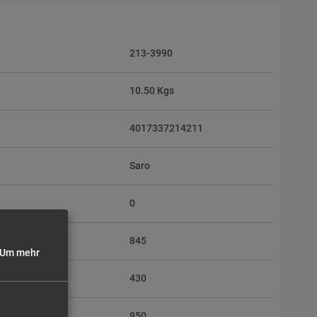
213-3990
10.50 Kgs
4017337214211
Saro
0
845
Um mehr
430
950