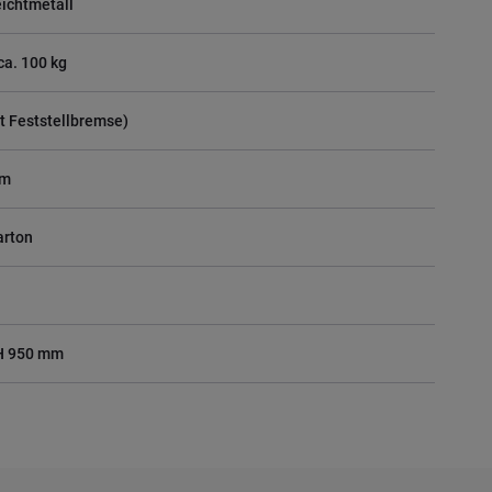
eichtmetall
ca. 100 kg
it Feststellbremse)
mm
arton
 H 950 mm