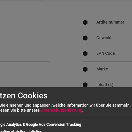
Mehr
Informationen
Artikelnummer
Gewicht
EAN Code
Marke
Inhalt (L)
tzen Cookies
Breite außen (mm)
Sie einsehen und anpassen, welche Information wir über Sie sammeln.
lesen Sie bitte unsere
Datenschutzerklärung
.
Tiefe außen (mm)
gle Analytics & Google Ads Conversion Tracking
Höhe außen (mm)
ecting of visitor statistics