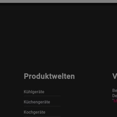
Produktwelten
V
Be
Kühlgeräte
De
*
M
Küchengeräte
Kochgeräte