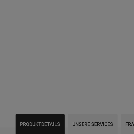
Skip
to
the
beginning
of
the
images
gallery
PRODUKTDETAILS
UNSERE SERVICES
FRA