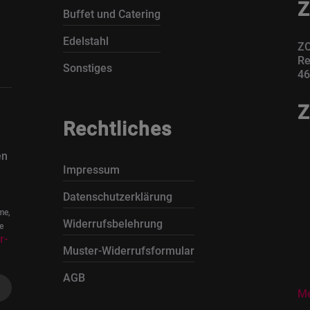
Z
Buffet und Catering
Edelstahl
ZO
Re
Sonstiges
46
Z
Rechtliches
en
Impressum
Datenschutzerklärung
me,
Widerrufsbelehrung
e
r-
Muster-Widerrufsformular
AGB
Me