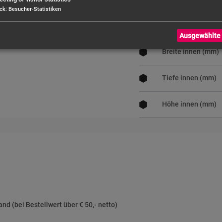
ck
:
Besucher-Statistiken
Durchmesser (mm
Ausgewählte 
Breite innen (mm)
Tiefe innen (mm)
Höhe innen (mm)
nd (bei Bestellwert über € 50,- netto)