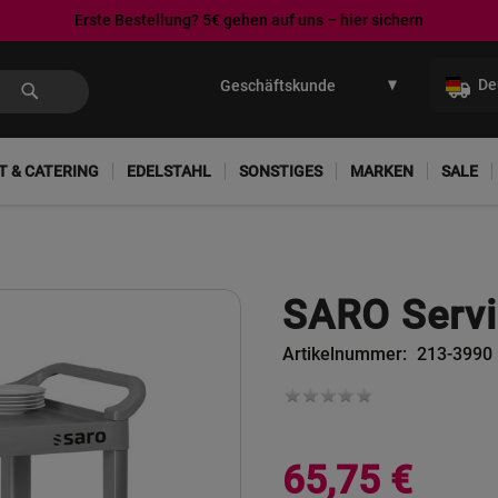
Erste Bestellung? 5€ gehen auf uns – hier sichern
Direkt
zum
De
Inhalt
T & CATERING
EDELSTAHL
SONSTIGES
MARKEN
SALE
SARO Serv
Artikelnummer
213-3990
65,75 €