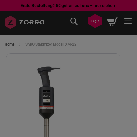
Erste Bestellung? 5€ gehen auf uns – hier sichern
Direkt
Mein War
zum
Login
Inhalt
Home
SARO Stabmixer Modell XM-22
Skip
to
the
end
of
the
images
gallery