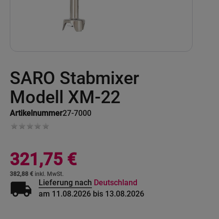
Skip
SARO Stabmixer
to
the
beginning
Modell XM-22
of
the
Artikelnummer
27-7000
images
gallery
321,75 €
382,88 €
local_shipping
Lieferung nach
Deutschland
am 11.08.2026 bis 13.08.2026