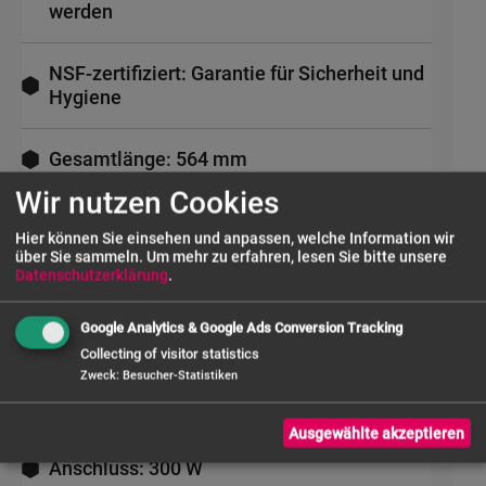
werden
NSF-zertifiziert: Garantie für Sicherheit und
Hygiene
Gesamtlänge: 564 mm
Wir nutzen Cookies
Mixstablänge: 300 mm
Hier können Sie einsehen und anpassen, welche Information wir
über Sie sammeln.
Um mehr zu erfahren, lesen Sie bitte unsere
Datenschutzerklärung
.
Motorgeschwindigkeit: 1500 - 15000 U/min
Google Analytics & Google Ads Conversion Tracking
Durchmesser Schneidemesser: 50 mm
Collecting of visitor statistics
Zweck
:
Besucher-Statistiken
Klingenschutzdiameter: 82 mm
Ausgewählte akzeptieren
Anschluss: 300 W