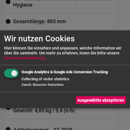
Hygiene
Gesamtlänge: 865 mm
Wir nutzen Cookies
Mixstablänge: 525 mm
Hier können Sie einsehen und anpassen, welche Information wir
über Sie sammeln.
Um mehr zu erfahren, lesen Sie bitte unsere
Motorgeschwindigkeit: 12000 U/min
Datenschutzerklärung
.
Durchmesser Schneidemesser: 60 mm
Google Analytics & Google Ads Conversion Tracking
Collecting of visitor statistics
Zweck
:
Besucher-Statistiken
Klingenschutzdiameter: 101 mm
Ausgewählte akzeptieren
Anschluss: 230 V - 50 HZ - 0,57 kW, -
Gewicht: 4,85 kg / 5,4 (n/b)
Mehr
Informationen
Artikelnummer
27-7025