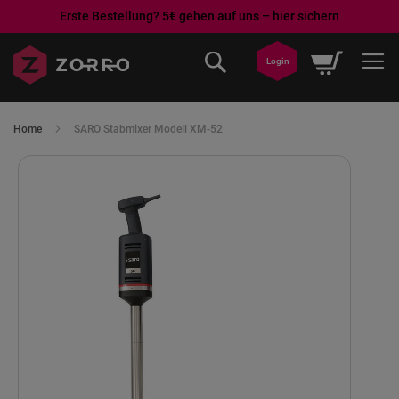
Erste Bestellung? 5€ gehen auf uns – hier sichern
Direkt
Mein War
zum
Login
Inhalt
Home
SARO Stabmixer Modell XM-52
Skip
to
the
end
of
the
images
gallery