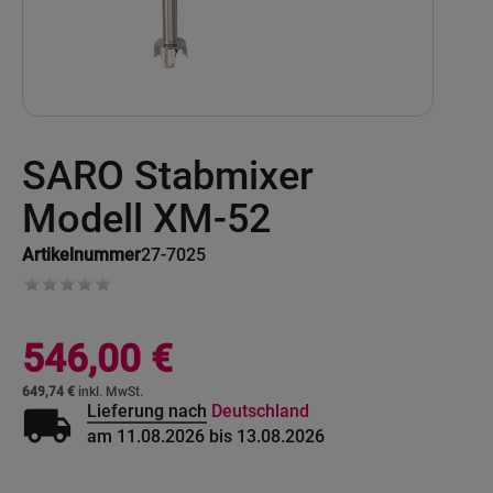
Skip
SARO Stabmixer
to
the
beginning
Modell XM-52
of
the
Artikelnummer
27-7025
images
gallery
546,00 €
649,74 €
local_shipping
Lieferung nach
Deutschland
am 11.08.2026 bis 13.08.2026