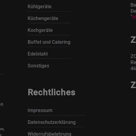
Be
Kühlgeräte
De
*
M
Küchengeräte
Kochgeräte
Z
Buffet und Catering
Edelstahl
ZO
Re
Sonstiges
46
Z
Rechtliches
en
Impressum
Datenschutzerklärung
me,
Widerrufsbelehrung
e