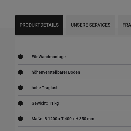
Skip
to
the
beginning
of
PRODUKTDETAILS
UNSERE SERVICES
FRA
the
images
gallery
Für Wandmontage
höhenverstellbarer Boden
hohe Traglast
Gewicht: 11 kg
Maße: B 1200 x T 400 x H 350 mm