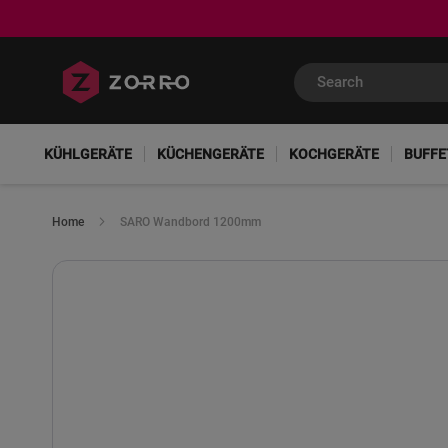
KÜHLGERÄTE
KÜCHENGERÄTE
KOCHGERÄTE
BUFFE
Home
SARO Wandbord 1200mm
Skip
to
the
end
of
the
images
gallery