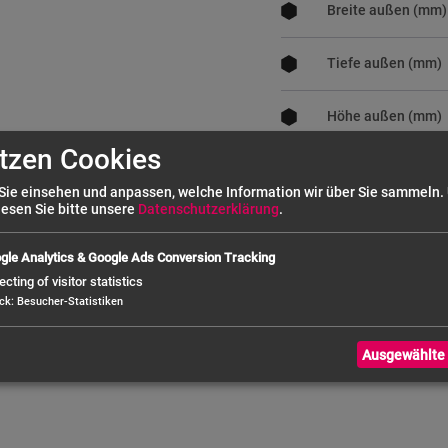
Breite außen (mm)
Tiefe außen (mm)
Höhe außen (mm)
tzen Cookies
Durchmesser (mm
Sie einsehen und anpassen, welche Information wir über Sie sammeln.
lesen Sie bitte unsere
Datenschutzerklärung
.
Breite innen (mm)
gle Analytics & Google Ads Conversion Tracking
Tiefe innen (mm)
ecting of visitor statistics
ck
:
Besucher-Statistiken
Höhe innen (mm)
Ausgewählte 