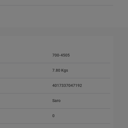
700-4505
7.80 Kgs
4017337047192
Saro
0