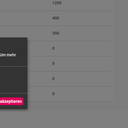
1200
400
350
)
0
Um mehr
0
0
0
akzeptieren