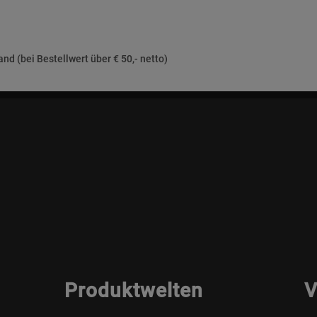
nd (bei Bestellwert über € 50,- netto)
Produktwelten
V