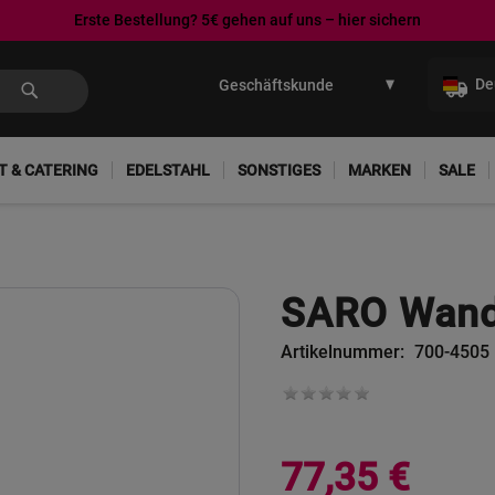
Erste Bestellung? 5€ gehen auf uns – hier sichern
Direkt
zum
De
Inhalt
T & CATERING
EDELSTAHL
SONSTIGES
MARKEN
SALE
SARO Wan
Artikelnummer
700-4505
77,35 €