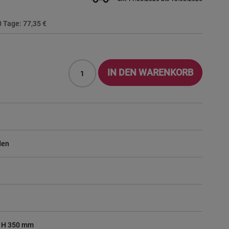
30 Tage:
77,35 €
IN DEN WARENKORB
den
x H 350 mm