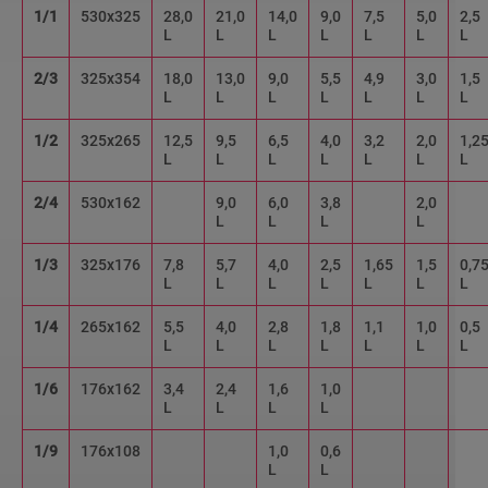
1/1
530x325
28,0
21,0
14,0
9,0
7,5
5,0
2,5
L
L
L
L
L
L
L
2/3
325x354
18,0
13,0
9,0
5,5
4,9
3,0
1,5
L
L
L
L
L
L
L
1/2
325x265
12,5
9,5
6,5
4,0
3,2
2,0
1,2
L
L
L
L
L
L
L
2/4
530x162
9,0
6,0
3,8
2,0
L
L
L
L
1/3
325x176
7,8
5,7
4,0
2,5
1,65
1,5
0,7
L
L
L
L
L
L
L
1/4
265x162
5,5
4,0
2,8
1,8
1,1
1,0
0,5
L
L
L
L
L
L
L
1/6
176x162
3,4
2,4
1,6
1,0
L
L
L
L
1/9
176x108
1,0
0,6
L
L