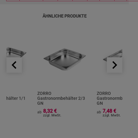
ÄHNLICHE PRODUKTE
keyboard_arrow_left
keyboard_arrow_right
ZORRO
ZORRO
behälter 1/1
Gastronormbehälter 2/3
Gastronormbehälter
GN
GN
8,32 €
7,48 €
ab
ab