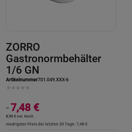
Skip
ZORRO
to
the
beginning
Gastronormbehälter
of
the
1/6 GN
images
gallery
Artikelnummer
701.049.XXX-6
7,48 €
ab
8,90 €
niedrigster Preis der letzten 30 Tage:
7,48 €