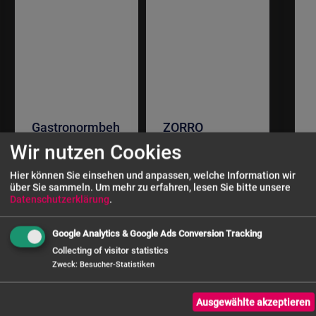
Gastronormbeh
ZORRO
älter
Pizzatisch ZPS
Wir nutzen Cookies
Polycarbonat
900 G | 2 Türen
1/6 GN 65 - 150
| Glasaufsatz |
Hier können Sie einsehen und anpassen, welche Information wir
mm tief
900x700mm
über Sie sammeln.
Um mehr zu erfahren, lesen Sie bitte unsere
Datenschutzerklärung
.
663,03 €
Google Analytics & Google Ads Conversion Tracking
Collecting of visitor statistics
Zweck
:
Besucher-Statistiken
Ausgewählte akzeptieren