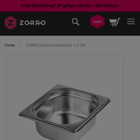
Erste Bestellung? 5€ gehen auf uns – hier sichern
Direkt
Mein War
zum
Login
Inhalt
Home
ZORRO Gastronormbehälter 1/6 GN
Skip
to
the
end
of
the
images
gallery