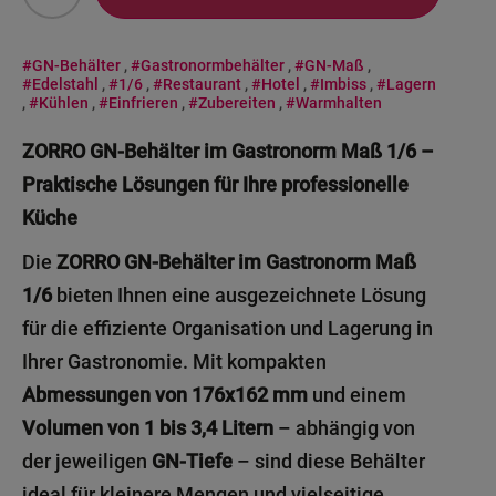
#GN-Behälter
,
#Gastronormbehälter
,
#GN-Maß
,
#Edelstahl
,
#1/6
,
#Restaurant
,
#Hotel
,
#Imbiss
,
#Lagern
,
#Kühlen
,
#Einfrieren
,
#Zubereiten
,
#Warmhalten
ZORRO GN-Behälter im Gastronorm Maß 1/6 –
Praktische Lösungen für Ihre professionelle
Küche
Die
ZORRO GN-Behälter im Gastronorm Maß
1/6
bieten Ihnen eine ausgezeichnete Lösung
für die effiziente Organisation und Lagerung in
Ihrer Gastronomie. Mit kompakten
Abmessungen von 176x162 mm
und einem
Volumen von 1 bis 3,4 Litern
– abhängig von
der jeweiligen
GN-Tiefe
– sind diese Behälter
ideal für kleinere Mengen und vielseitige