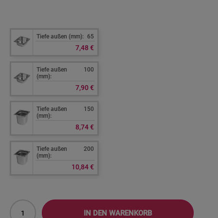
Tiefe außen (mm):
65
7,48 €
Tiefe außen
100
(mm):
7,90 €
Tiefe außen
150
(mm):
8,74 €
Tiefe außen
200
(mm):
10,84 €
IN DEN WARENKORB