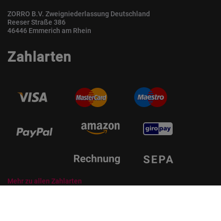
ZORRO B.V. Zweigniederlassung Deutschland
Reeser Straße 386
46446 Emmerich am Rhein
Zahlarten
Mehr zu allen Zahlarten
© ZORRO | Der Gastro Shop für Profis und Private Professionals