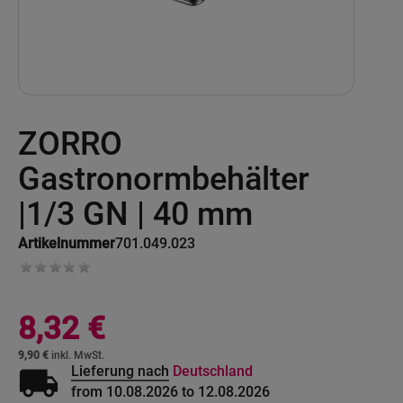
Skip
ZORRO
to
the
beginning
Gastronormbehälter
of
the
|1/3 GN | 40 mm
images
gallery
Artikelnummer
701.049.023
8,32 €
9,90 €
local_shipping
Lieferung nach
Deutschland
from 10.08.2026 to 12.08.2026