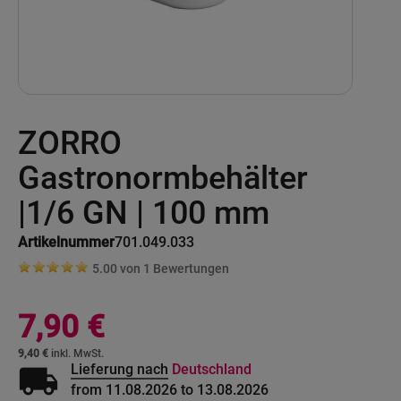
Skip
ZORRO
to
the
beginning
Gastronormbehälter
of
the
|1/6 GN | 100 mm
images
gallery
Artikelnummer
701.049.033
5.00 von
1
Bewertungen
7,90 €
9,40 €
local_shipping
Lieferung nach
Deutschland
from 11.08.2026 to 13.08.2026