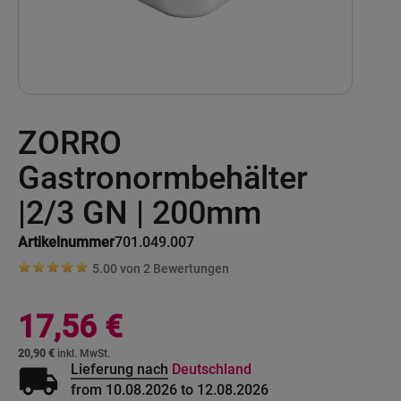
Skip
ZORRO
to
the
beginning
Gastronormbehälter
of
the
|2/3 GN | 200mm
images
gallery
Artikelnummer
701.049.007
5.00 von
2
Bewertungen
17,56 €
20,90 €
local_shipping
Lieferung nach
Deutschland
from 10.08.2026 to 12.08.2026