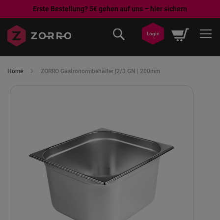
Erste Bestellung? 5€ gehen auf uns – hier sichern
Direkt
Mein War
zum
Login
Inhalt
Home
ZORRO Gastronormbehälter |2/3 GN | 200mm
Skip
to
the
end
of
the
images
gallery