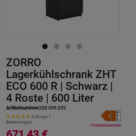
Skip
ZORRO
to
the
beginning
Lagerkühlschrank ZHT
of
the
ECO 600 R | Schwarz |
images
gallery
4 Roste | 600 Liter
Artikelnummer
208.099.055
5.00 von
1
Bewertungen
Produktdatenblatt
671,43 €