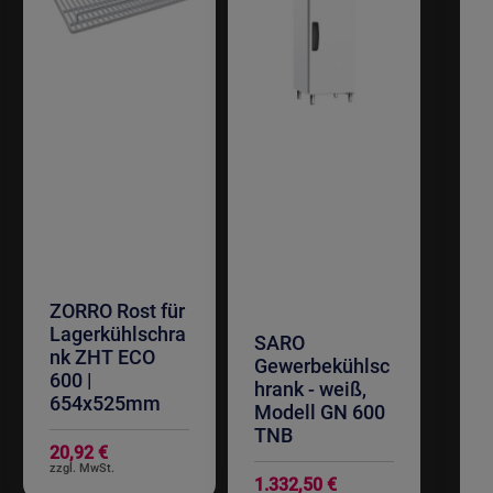
ZORRO Rost für
Lagerkühlschra
SARO
nk ZHT ECO
Gewerbekühlsc
600 |
hrank - weiß,
654x525mm
Modell GN 600
TNB
20,92 €
1.332,50 €