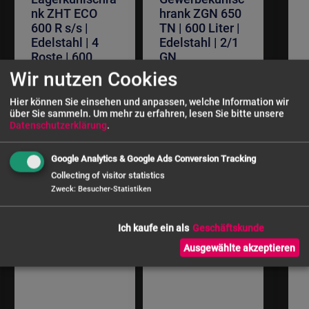
nk ZHT ECO
hrank ZGN 650
600 R s/s |
TN | 600 Liter |
Edelstahl | 4
Edelstahl | 2/1
Roste | 600
GN
Liter
Wir nutzen Cookies
Sonderangebot
822,69 €
671,43 €
Hier können Sie einsehen und anpassen, welche Information wir
über Sie sammeln.
Um mehr zu erfahren, lesen Sie bitte unsere
839,50 €
Datenschutzerklärung
.
Google Analytics & Google Ads Conversion Tracking
Collecting of visitor statistics
Zweck
:
Besucher-Statistiken
Ich kaufe ein als
Ausgewählte akzeptieren