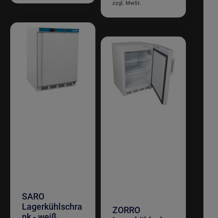
SARO
Lagerkühlschra
ZORRO
nk - weiß,