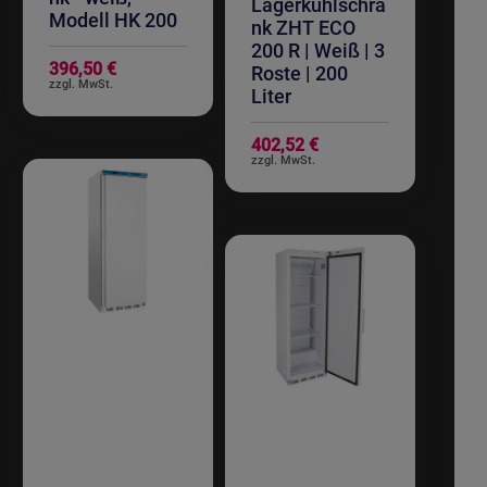
Lagerkühlschra
Modell HK 200
nk ZHT ECO
200 R | Weiß | 3
396,50 €
Roste | 200
Liter
402,52 €