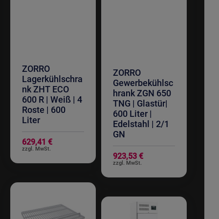
ZORRO
ZORRO
Lagerkühlschra
Gewerbekühlsc
nk ZHT ECO
hrank ZGN 650
600 R | Weiß | 4
TNG | Glastür|
Roste | 600
600 Liter |
Liter
Edelstahl | 2/1
GN
629,41 €
923,53 €