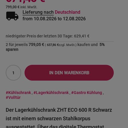
799,00 €
local_shipping
Lieferung nach
Deutschland
from 10.08.2026 to 12.08.2026
niedrigster Preis der letzten 30 Tage:
629,41 €
2 für jeweils
759,05 €
kaufen und
5
%
637,86 €
sparen
IN DEN WARENKORB
#Kühlschrank
,
#Lagerkühlschrank
,
#Gastro Kühlung
,
#Volltür
Der Lagerkühlschrank ZHT ECO 600 R Schwarz
ist mit einem schwarzen Stahlkorpus
ausgestattet. Über das digitale Thermostat