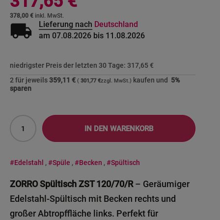
317,65 €
378,00 €
local_shipping
Lieferung nach
Deutschland
am 07.08.2026 bis 11.08.2026
niedrigster Preis der letzten 30 Tage:
317,65 €
2 für jeweils
359,11 €
kaufen und
5
%
301,77 €
sparen
IN DEN WARENKORB
#Edelstahl
,
#Spüle
,
#Becken
,
#Spültisch
ZORRO Spültisch ZST 120/70/R
– Geräumiger
Edelstahl-Spültisch mit Becken rechts und
großer Abtropffläche links. Perfekt für