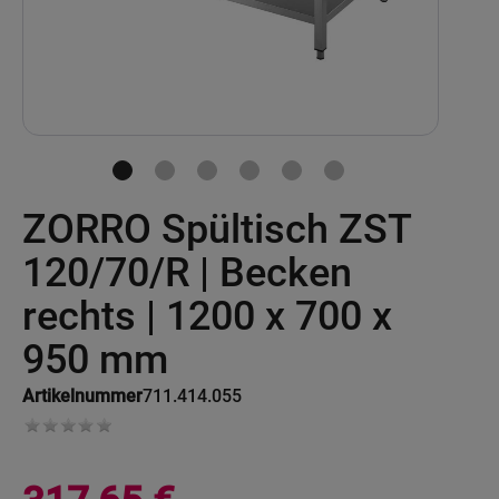
Skip
ZORRO Spültisch ZST
to
the
beginning
120/70/R | Becken
of
the
rechts | 1200 x 700 x
images
gallery
950 mm
Artikelnummer
711.414.055