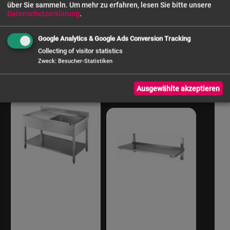
über Sie sammeln.
Um mehr zu erfahren, lesen Sie bitte unsere
Spültisch ZST
Wandbord ZWB
Datenschutzerklärung
.
60/70 | 600 x
120/30 | 1
700 x 950 mm
Boden | 1200 x
Google Analytics & Google Ads Conversion Tracking
300 x 350 mm
Collecting of visitor statistics
268,91 €
Zweck
:
Besucher-Statistiken
54,62 €
Ausgewählte akzeptieren