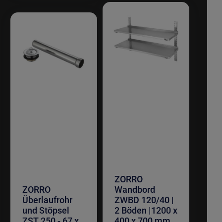
ZORRO
ZORRO
Wandbord
Überlaufrohr
ZWBD 120/40 |
und Stöpsel
2 Böden |1200 x
ZST 250 - 67 x
400 x 700 mm