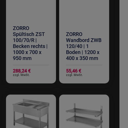
ZORRO
Spültisch ZST
ZORRO
100/70/R |
Wandbord ZWB
Becken rechts |
120/40 | 1
1000 x 700 x
Boden | 1200 x
950 mm
400 x 350 mm
288,24 €
55,46 €