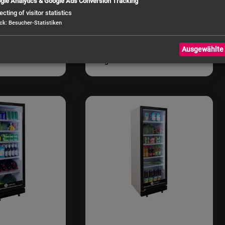
gle Analytics & Google Ads Conversion Tracking
tkühlvitrine
ZORRO Umluftkühlvitrine
ecting of visitor statistics
te | 80 Liter |
SC 80 | 3 Roste | 80 Liter |
ck
:
Besucher-Statistiken
Weiß
Ausgewählte 
310,08 €