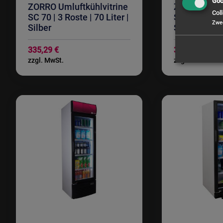
Goo
ZORRO Umluftkühlvitrine
ZORRO Umluf
Coll
SC 70 | 3 Roste | 70 Liter |
SC 80 | 3 Ros
Zwe
Silber
Schwarz
335,29 €
310,08 €