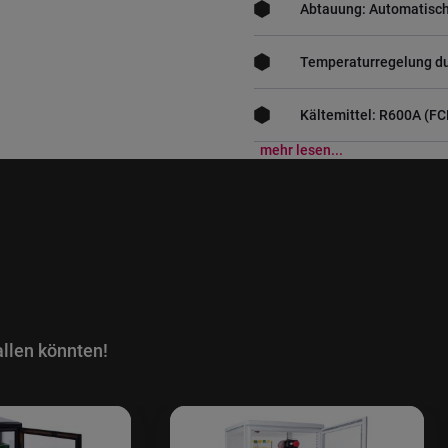
Abtauung: Automatisc
Temperaturregelung d
Kältemittel: R600A (F
mehr lesen...
llen könnten!