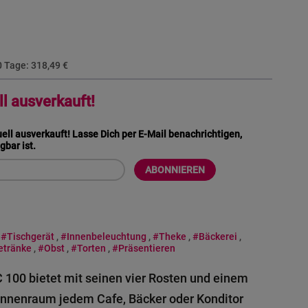
30 Tage:
318,49 €
ll ausverkauft!
uell ausverkauft! Lasse Dich per E-Mail benachrichtigen,
gbar ist.
ABONNIEREN
,
#Tischgerät
,
#Innenbeleuchtung
,
#Theke
,
#Bäckerei
,
etränke
,
#Obst
,
#Torten
,
#Präsentieren
C 100 bietet mit seinen vier Rosten und einem
Innenraum jedem Cafe, Bäcker oder Konditor