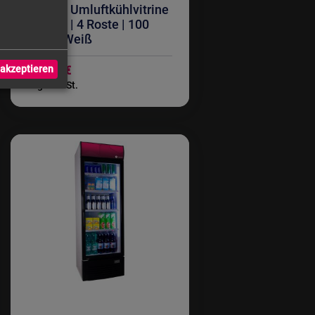
ZORRO Umluftkühlvitrine
SC 100 | 4 Roste | 100
Liter | Weiß
akzeptieren
318,49 €