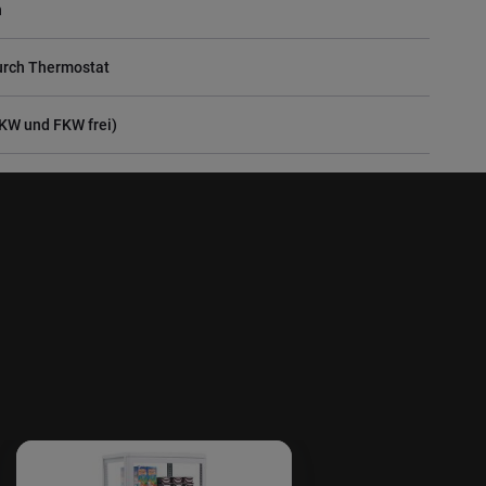
h
urch Thermostat
CKW und FKW frei)