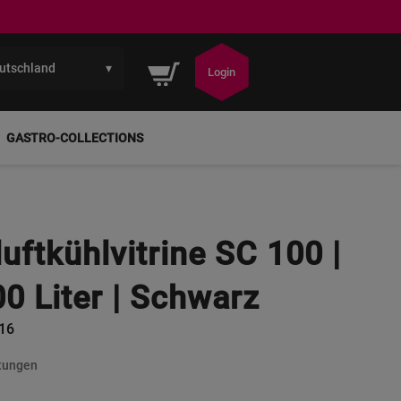
utschland
▾
Mein Warenkorb
Login
GASTRO-COLLECTIONS
ftkühlvitrine SC 100 |
00 Liter | Schwarz
16
tungen