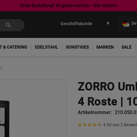
Erste Bestellung? 5€ gehen auf uns – hier sichern
Direkt
zum
De
Inhalt
T & CATERING
EDELSTAHL
SONSTIGES
MARKEN
SALE
rz
ZORRO Umlu
4 Roste | 1
Artikelnummer
210.050.0
4.50 von
2
Bewer