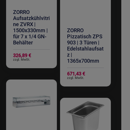
ZORRO
Aufsatzkühlvitri
ne ZVRX |
1500x330mm |
ZORRO
für 7 x 1/4 GN-
Pizzatisch ZPS
Behälter
903 | 3 Türen |
Edelstahlaufsat
z |
326,89 €
1365x700mm
671,43 €