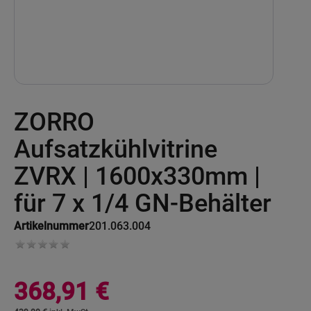
Skip
ZORRO
to
the
beginning
Aufsatzkühlvitrine
of
the
ZVRX | 1600x330mm |
images
gallery
für 7 x 1/4 GN-Behälter
Artikelnummer
201.063.004
368,91 €