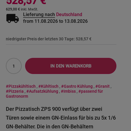
528,57 €
629,00 €
local_shipping
Lieferung nach
Deutschland
from 11.08.2026 to 13.08.2026
niedrigster Preis der letzten 30 Tage:
528,57 €
IN DEN WARENKORB
#Pizzakühltisch
,
#Kühltisch
,
#Gastro Kühlung
,
#Granit
,
#Pizzeria
,
#Aufsatzkühlung
,
#Imbiss
,
#passend für
Gastronorm
Der Pizzatisch ZPS 900 verfügt über zwei
Türen sowie einem GN-Einlass für bis zu 5x 1/6
GN-Behälter. Die in den GN-Behältern