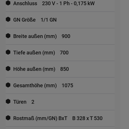
Anschluss
230 V - 1 Ph - 0,175 kW
GN Größe
1/1 GN
Breite außen (mm)
900
Tiefe außen (mm)
700
Höhe außen (mm)
850
Gesamthöhe (mm)
1075
Türen
2
Rostmaß (mm/GN) BxT
B 328 x T 530