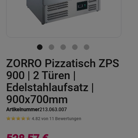
Skip
ZORRO Pizzatisch ZPS
to
the
beginning
900 | 2 Türen |
of
the
Edelstahlaufsatz |
images
gallery
900x700mm
Artikelnummer
213.063.007
4.82 von
11
Bewertungen