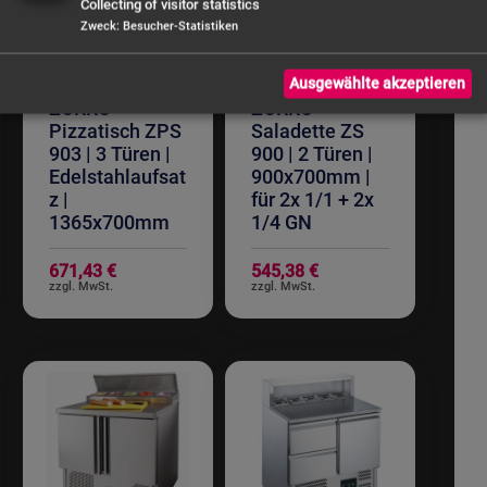
Collecting of visitor statistics
Zweck
:
Besucher-Statistiken
Ausgewählte akzeptieren
ZORRO
ZORRO
Pizzatisch ZPS
Saladette ZS
903 | 3 Türen |
900 | 2 Türen |
Edelstahlaufsat
900x700mm |
z |
für 2x 1/1 + 2x
1365x700mm
1/4 GN
671,43 €
545,38 €