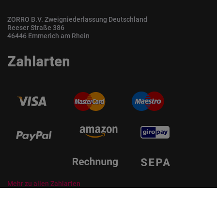
ZORRO B.V. Zweigniederlassung Deutschland
Reeser Straße 386
46446 Emmerich am Rhein
Zahlarten
Mehr zu allen Zahlarten
© ZORRO | Der Gastro Shop für Profis und Private Professionals