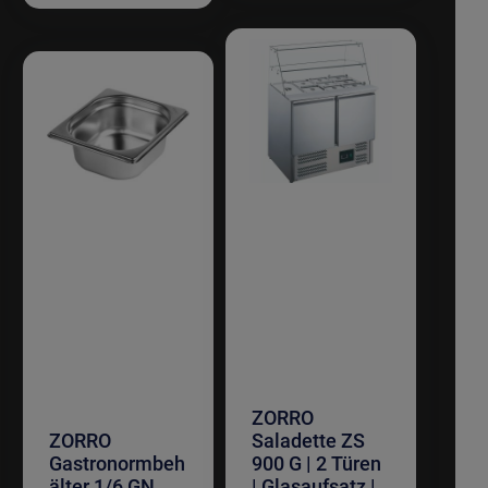
ZORRO
ZORRO
Saladette ZS
Gastronormbeh
900 G | 2 Türen
älter 1/6 GN
| Glasaufsatz |