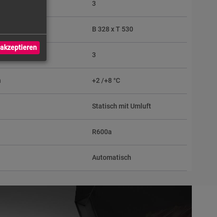
3
 BxT
B 328 x T 530
akzeptieren
en / Körbe
3
h
+2 /+8 °C
Statisch mit Umluft
R600a
Automatisch