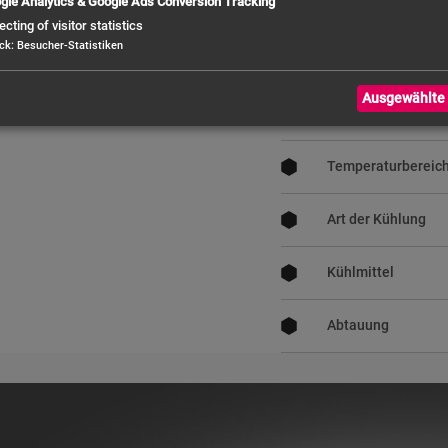
gle Analytics & Google Ads Conversion Tracking
Türen
ecting of visitor statistics
ck
:
Besucher-Statistiken
Rostmaß (mm/GN)
Ausgewählte 
Roste / Einlegeböd
Temperaturbereic
Art der Kühlung
Kühlmittel
Abtauung