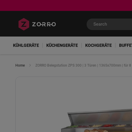
KÜHLGERÄTE
KÜCHENGERÄTE
KOCHGERÄTE
BUFFE
Home
ZORRO Belegstation ZPS 300 | 3 Türen | 1365x700mm | für 8
Skip
to
the
end
of
the
images
gallery