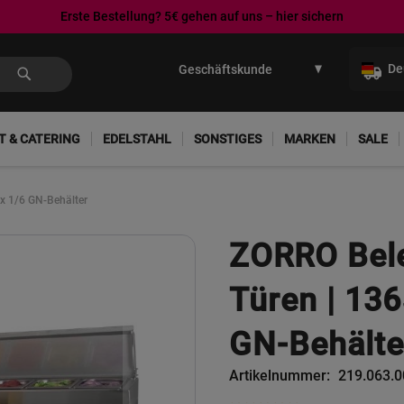
Erste Bestellung? 5€ gehen auf uns – hier sichern
Direkt
zum
De
Inhalt
T & CATERING
EDELSTAHL
SONSTIGES
MARKEN
SALE
 x 1/6 GN-Behälter
ZORRO Bele
Türen | 136
GN-Behälte
Artikelnummer
219.063.0