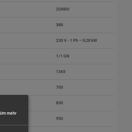
ZORRO
388
230 V - 1 Ph – 0,28 kW
1/1 GN
1365
700
850
Um mehr
950