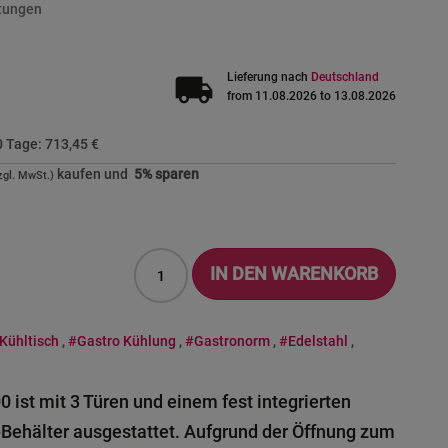
tungen
local_shipping
Lieferung nach
Deutschland
from 11.08.2026 to 13.08.2026
30 Tage:
713,45 €
kaufen und
5
% sparen
IN DEN WARENKORB
Kühltisch
,
#Gastro Kühlung
,
#Gastronorm
,
#Edelstahl
,
 ist mit 3 Türen und einem fest integrierten
-Behälter ausgestattet. Aufgrund der Öffnung zum