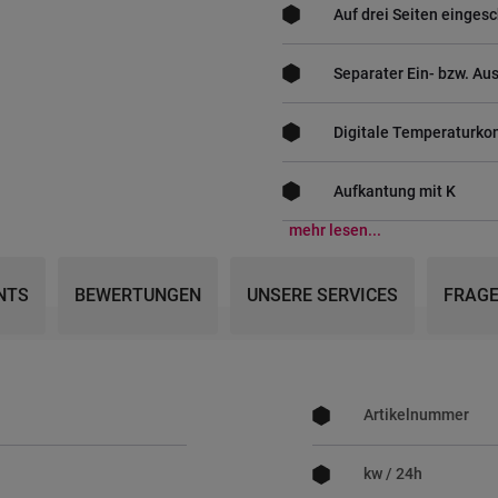
Auf drei Seiten einge
Separater Ein- bzw. Au
Digitale Temperaturkon
Aufkantung mit K
mehr lesen...
NTS
BEWERTUNGEN
UNSERE SERVICES
FRAGE
Mehr
Informationen
Artikelnummer
kw / 24h