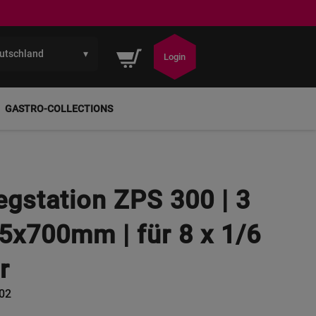
utschland
▾
Mein Warenkorb
Login
GASTRO-COLLECTIONS
gstation ZPS 300 | 3
5x700mm | für 8 x 1/6
r
02