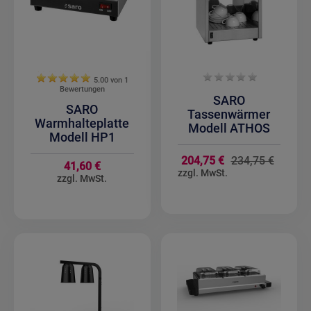
5.00 von
1
Bewertungen
SARO
SARO
Tassenwärmer
Warmhalteplatte
Modell ATHOS
Modell HP1
Sondera
204,75 €
234,75 €
41,60 €