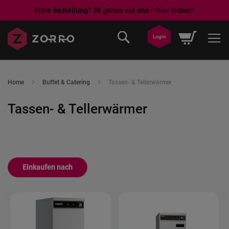
Erste Bestellung? 5€ gehen auf uns – hier sichern
Direkt
Mein War
Login
zum
Inhalt
Home
Buffet & Catering
Tassen- & Tellerwärmer
Tassen- & Tellerwärmer
Einkaufen nach