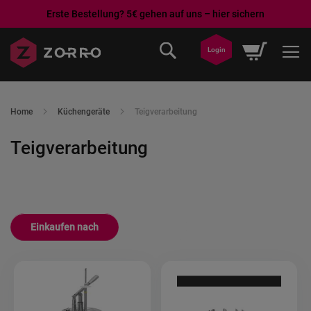
Erste Bestellung? 5€ gehen auf uns – hier sichern
Direkt
Mein War
Login
zum
Inhalt
Home
Küchengeräte
Teigverarbeitung
Teigverarbeitung
Einkaufen nach