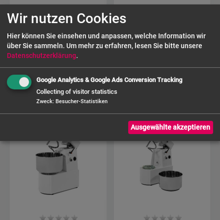
SARO
SARO
Wir nutzen Cookies
Teigknetmaschine
Teigknetmaschine
mit
mit
Hier können Sie einsehen und anpassen, welche Information wir
Spiralknethaken
Spiralknethaken
über Sie sammeln.
Um mehr zu erfahren, lesen Sie bitte unsere
Modell PK 25
Modell RTF 50TR
Datenschutzerklärung
.
790,40 €
2.827,50 €
Google Analytics & Google Ads Conversion Tracking
Collecting of visitor statistics
Zweck
:
Besucher-Statistiken
Ausgewählte akzeptieren