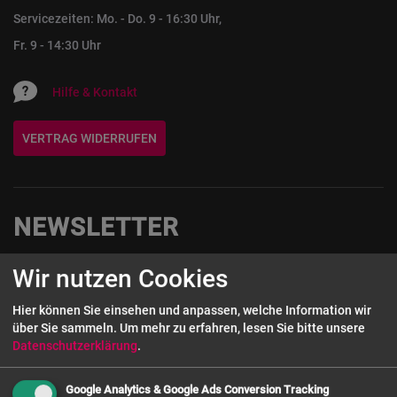
Servicezeiten: Mo. - Do. 9 - 16:30 Uhr,
Fr. 9 - 14:30 Uhr
Hilfe & Kontakt
VERTRAG WIDERRUFEN
NEWSLETTER
Wir nutzen Cookies
Melde Dich hier zum Newsletter an und sichere Dir einen 5€-
Gutschein auf Deine nächste Bestellung!
Hier können Sie einsehen und anpassen, welche Information wir
über Sie sammeln.
Um mehr zu erfahren, lesen Sie bitte unsere
Wenn Sie unseren Newsletter abonnieren, willigen Sie damit ein, dass Ihre
Datenschutzerklärung
.
Bestandsdaten wie E-Mail Adresse sowie (falls angegeben) Vorname, Name,
Kundengruppe gespeichert werden. Ihre Daten werden dann auf Grundlage
Newsletter-
Ihrer Einwilligung gemäß Art. 6 Abs. 1 a) DSGVO verarbeitet.
Google Analytics & Google Ads Conversion Tracking