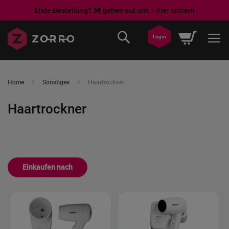
Erste Bestellung? 5€ gehen auf uns – hier sichern
Direkt
Mein War
Login
zum
Inhalt
Home
Sonstiges
Haartrockner
Haartrockner
Einkaufen nach