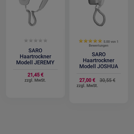
5.00 von
1
Bewertungen
SARO
SARO
Haartrockner
Haartrockner
Modell JEREMY
Modell JOSHUA
21,45 €
Sonderan
27,00 €
30,55 €