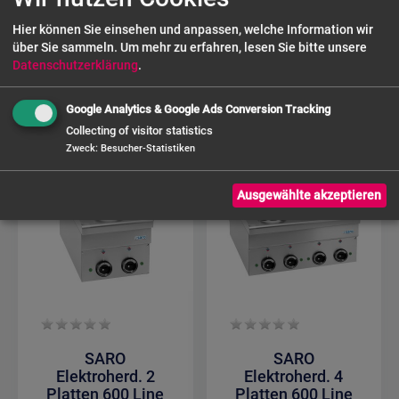
E4F6
Hier können Sie einsehen und anpassen, welche Information wir
über Sie sammeln.
Um mehr zu erfahren, lesen Sie bitte unsere
2.294,50 €
Datenschutzerklärung
.
Google Analytics & Google Ads Conversion Tracking
Collecting of visitor statistics
Zweck
:
Besucher-Statistiken
Ausgewählte akzeptieren
SARO
SARO
Elektroherd. 2
Elektroherd. 4
Platten 600 Line
Platten 600 Line