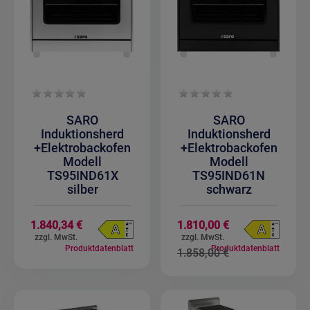
SARO
SARO
Induktionsherd
Induktionsherd
+Elektrobackofen
+Elektrobackofen
Modell
Modell
TS95IND61X
TS95IND61N
silber
schwarz
Sonderangebot
1.840,34 €
1.810,00 €
Produktdatenblatt
Produktdatenblatt
1.858,00 €