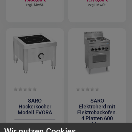
SARO
SARO
Hockerkocher
Elektroherd mit
Modell EVORA
Elektrobackofen.
4 Platten 600
Line
795,75 €
Wir nutzen Cookies
Standmodell