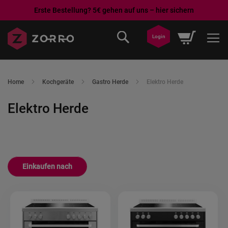
Erste Bestellung? 5€ gehen auf uns – hier sichern
Direkt
Mein War
Login
zum
Inhalt
Home
Kochgeräte
Gastro Herde
Elektro Herde
Elektro Herde
Einkaufen nach