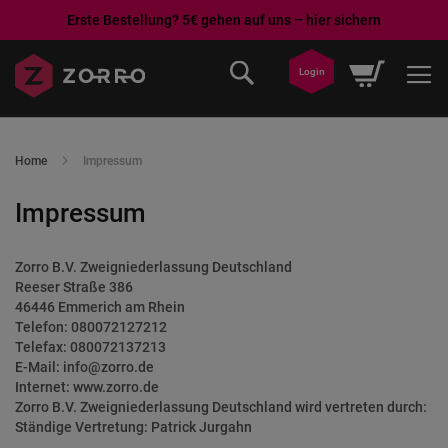
Erste Bestellung? 5€ gehen auf uns – hier sichern
Direkt
Mein War
Login
zum
Inhalt
Home
Impressum
Impressum
Zorro B.V. Zweigniederlassung Deutschland
Reeser Straße 386
46446 Emmerich am Rhein
Telefon: 080072127212
Telefax: 080072137213
E-Mail: info@zorro.de
Internet: www.zorro.de
Zorro B.V. Zweigniederlassung Deutschland wird vertreten durch:
Ständige Vertretung: Patrick Jurgahn