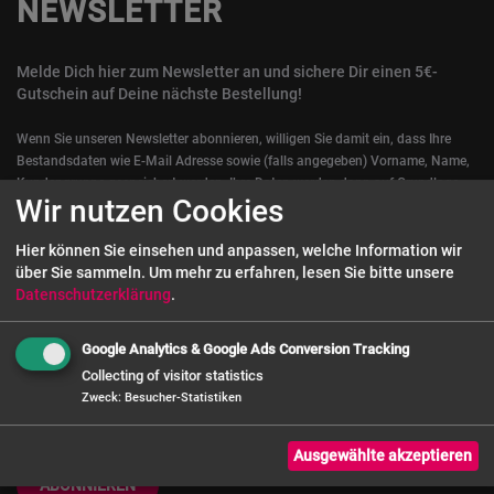
NEWSLETTER
Melde Dich hier zum Newsletter an und sichere Dir einen 5€-
Gutschein auf Deine nächste Bestellung!
Wenn Sie unseren Newsletter abonnieren, willigen Sie damit ein, dass Ihre
Bestandsdaten wie E-Mail Adresse sowie (falls angegeben) Vorname, Name,
Kundengruppe gespeichert werden. Ihre Daten werden dann auf Grundlage
Wir nutzen Cookies
Newsletter-
Ihrer Einwilligung gemäß Art. 6 Abs. 1 a) DSGVO verarbeitet.
Info
Hier können Sie einsehen und anpassen, welche Information wir
über Sie sammeln.
Um mehr zu erfahren, lesen Sie bitte unsere
Datenschutzerklärung
.
Google Analytics & Google Ads Conversion Tracking
Collecting of visitor statistics
Zweck
:
Besucher-Statistiken
Ausgewählte akzeptieren
ABONNIEREN