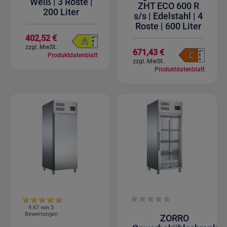
Weiß | 3 Roste |
ZHT ECO 600 R
200 Liter
s/s | Edelstahl | 4
Roste | 600 Liter
402,52 €
671,43 €
Produktdatenblatt
Produktdatenblatt
4.67 von
3
Bewertungen
ZORRO