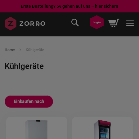
Erste Bestellung? 5€ gehen auf uns – hier sichern
Direkt
Mein War
Login
zum
Inhalt
Home
Kühlgeräte
Kühlgeräte
Einkaufen nach