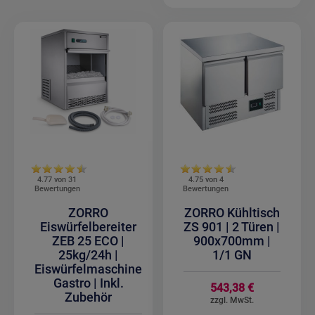
4.77 von
31
4.75 von
4
Bewertungen
Bewertungen
ZORRO
ZORRO Kühltisch
Eiswürfelbereiter
ZS 901 | 2 Türen |
ZEB 25 ECO |
900x700mm |
25kg/24h |
1/1 GN
Eiswürfelmaschine
Gastro | Inkl.
543,38 €
Zubehör