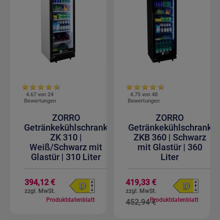
4.67 von
24
4.75 von
48
Bewertungen
Bewertungen
ZORRO
ZORRO
Getränkekühlschrank
Getränkekühlschrank
ZK 310 |
ZKB 360 | Schwarz
Weiß/Schwarz mit
mit Glastür | 360
Glastür | 310 Liter
Liter
Sonderangebot
394,12 €
419,33 €
Produktdatenblatt
Produktdatenblatt
452,94 €