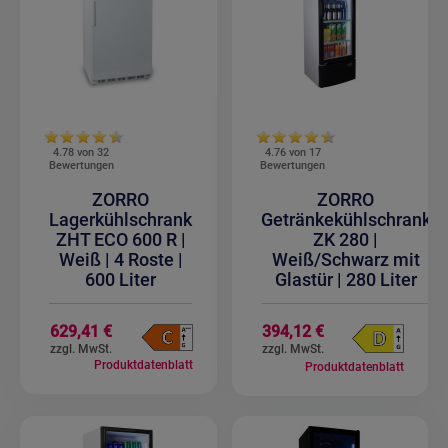
4.78 von
32
4.76 von
17
Bewertungen
Bewertungen
ZORRO
ZORRO
Lagerkühlschrank
Getränkekühlschrank
ZHT ECO 600 R |
ZK 280 |
Weiß | 4 Roste |
Weiß/Schwarz mit
600 Liter
Glastür | 280 Liter
629,41 €
394,12 €
Produktdatenblatt
Produktdatenblatt