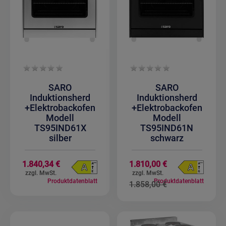
SARO
SARO
Induktionsherd
Induktionsherd
+Elektrobackofen
+Elektrobackofen
Modell
Modell
TS95IND61X
TS95IND61N
silber
schwarz
Sonderangebot
1.840,34 €
1.810,00 €
Produktdatenblatt
Produktdatenblatt
1.858,00 €