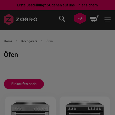
Erste Bestellung? 5€ gehen auf uns – hier sichern
Direkt
Mein War
Login
zum
Inhalt
Home
Kochgeräte
Öfen
Öfen
Einkaufen nach