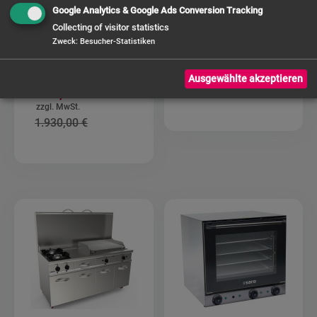
Multifunktionsherd
Multifunktionsherd
Google Analytics & Google Ads Conversion Tracking
Gas/Elektro
Gas/Gas Modell
Collecting of visitor statistics
Modell
TS95C71X – NL
TS95C61LX – NL
Version
Zweck
:
Besucher-Statistiken
Version
1.750,00 €
Ausgewählte akzeptieren
Sonderangebot
1.389,00 €
1.930,00 €