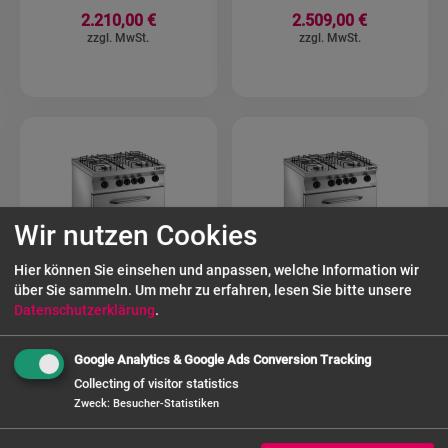
2.210,00 €
2.509,00 €
Wir nutzen Cookies
Hier können Sie einsehen und anpassen, welche Information wir
über Sie sammeln.
Um mehr zu erfahren, lesen Sie bitte unsere
Datenschutzerklärung
.
SARO Fast-Serie
SARO Fast-Serie
Google Analytics & Google Ads Conversion Tracking
Gasherd mit
Gasherd mit
Collecting of visitor statistics
Elektrobackofen
Elektrobackofen
Zweck
:
Besucher-Statistiken
Modell
Modell
F7/FUG4LE
F7/FUG6LE