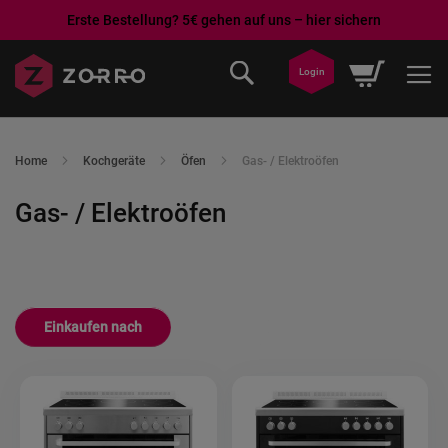
Erste Bestellung? 5€ gehen auf uns – hier sichern
Direkt
Mein War
Login
zum
Inhalt
Home
Kochgeräte
Öfen
Gas- / Elektroöfen
Gas- / Elektroöfen
Einkaufen nach